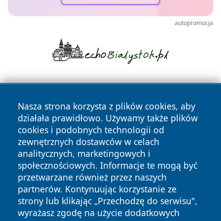
autopromocja
Nasza strona korzysta z plików cookies, aby
działała prawidłowo. Używamy także plików
cookies i podobnych technologii od
zewnętrznych dostawców w celach
Copyright © 2026 faktykrakowa.pl Wszystkie prawa
analitycznych, marketingowych i
zastrzeżone.
społecznościowych. Informacje te mogą być
przetwarzane również przez naszych
partnerów. Kontynuując korzystanie ze
Polityka
Polityka
News
Autorzy
strony lub klikając „Przechodzę do serwisu",
Prywatności
Cookies
wyrażasz zgodę na użycie dodatkowych