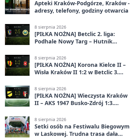
Apteki Kraków-Podgórze, Kraków -
adresy, telefony, godziny otwarcia
8 sierpnia 2026
[PIŁKA NOŻNA] Betclic 2. liga:
Podhale Nowy Targ – Hutnik
Kraków 2:5. Krakowianie z
efektownym zwycięstwem
8 sierpnia 2026
[PIŁKA NOŻNA] Korona Kielce II –
Wisła Kraków II 1:2 w Betclic 3.
Lidze Grupa 4 (Grupa IV). Wisła
odwróciła losy meczu
8 sierpnia 2026
[PIŁKA NOŻNA] Wieczysta Kraków
II – AKS 1947 Busko-Zdrój 1:3.
Goście zabrali punkty w Betclic 3.
Liga Grupa 4 (Grupa IV)
8 sierpnia 2026
Setki osób na Festiwalu Biegowym
w Laskowej. Trudna trasa dała