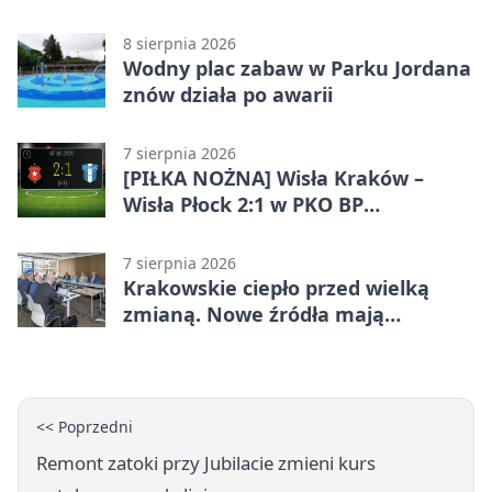
zawodnikom w kość
8 sierpnia 2026
Wodny plac zabaw w Parku Jordana
znów działa po awarii
7 sierpnia 2026
[PIŁKA NOŻNA] Wisła Kraków –
Wisła Płock 2:1 w PKO BP
Ekstraklasie. Krakowianie z
ważnymi punktami
7 sierpnia 2026
Krakowskie ciepło przed wielką
zmianą. Nowe źródła mają
ustabilizować ceny
<< Poprzedni
Remont zatoki przy Jubilacie zmieni kurs