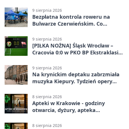
9 sierpnia 2026
Bezpłatna kontrola roweru na
Bulwarze Czerwieńskim. Co
sprawdzą serwisanci
9 sierpnia 2026
[PIŁKA NOŻNA] Śląsk Wrocław –
Cracovia 0:0 w PKO BP Ekstraklasie.
Krakowianie wracają z jednym
punktem
9 sierpnia 2026
Na krynickim deptaku zabrzmiała
muzyka Kiepury. Tydzień opery
przed publicznością
8 sierpnia 2026
Apteki w Krakowie - godziny
otwarcia, dyżury, apteka
całodobowa
8 sierpnia 2026