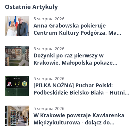
Ostatnie Artykuły
5 sierpnia 2026
Anna Grabowska pokieruje
Centrum Kultury Podgórza. Ma
plan na rozwój instytucji
5 sierpnia 2026
Dożynki po raz pierwszy w
Krakowie. Małopolska pokaże
swoje tradycje
5 sierpnia 2026
[PIŁKA NOŻNA] Puchar Polski:
Podbeskidzie Bielsko-Biała – Hutnik
Kraków 2:0. Dwa ciosy po przerwie
w Dankowicach
5 sierpnia 2026
W Krakowie powstaje Kawiarenka
Międzykulturowa - dołącz do
SPÓJNI