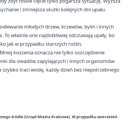
ody zbyt niskie cięcie tylko pogarsza sytuację. Wyższa
ychanie i zmniejsza skutki kolejnych dni upału.
odlewanie młodych drzew, krzewów, bylin i innych
 To właśnie one najdotkliwiej odczuwają upały, bo
oko jak w przypadku starszych roślin.
 Mniej koszenia oznacza nie tylko oszczędzenie
unki dla owadów zapylających i innych organizmów
a szybko traci wodę, każdy dzień bez niepotrzebnego
rznego źródła (Urząd Miasta Krakowa). W przypadku zastrzeżeń