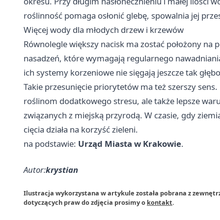
okresu. Przy długim nasłonecznieniu i małej ilości w
roślinność pomaga osłonić glebę, spowalnia jej przes
Więcej wody dla młodych drzew i krzewów
Równolegle większy nacisk ma zostać położony na p
nasadzeń, które wymagają regularnego nawadniania.
ich systemy korzeniowe nie sięgają jeszcze tak głęb
Takie przesunięcie priorytetów ma też szerszy sens.
roślinom dodatkowego stresu, ale także lepsze war
związanych z miejską przyrodą. W czasie, gdy ziemi
cięcia działa na korzyść zieleni.
na podstawie:
Urząd Miasta w Krakowie
.
Autor:
krystian
Ilustracja wykorzystana w artykule została pobrana z zewnęt
dotyczących praw do zdjęcia prosimy o
kontakt
.