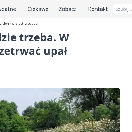
ydatne
Ciekawe
Zobacz
Kontakt
 zieleń ma przetrwać upał
zie trzeba. W
zetrwać upał