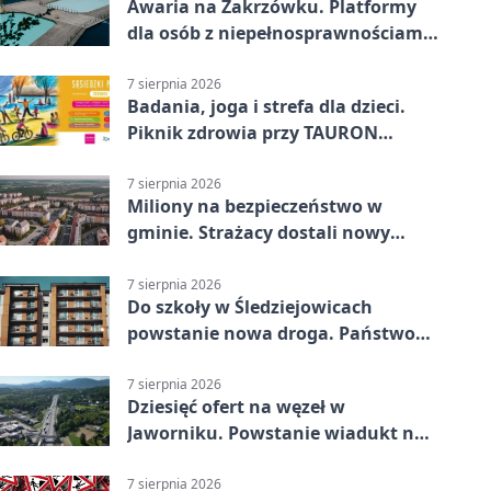
Awaria na Zakrzówku. Platformy
dla osób z niepełnosprawnościami
wyłączone
7 sierpnia 2026
Badania, joga i strefa dla dzieci.
Piknik zdrowia przy TAURON
Arenie
7 sierpnia 2026
Miliony na bezpieczeństwo w
gminie. Strażacy dostali nowy
sprzęt
7 sierpnia 2026
Do szkoły w Śledziejowicach
powstanie nowa droga. Państwo
dało ponad 1,6 mln zł
7 sierpnia 2026
Dziesięć ofert na węzeł w
Jaworniku. Powstanie wiadukt nad
zakopianką
7 sierpnia 2026