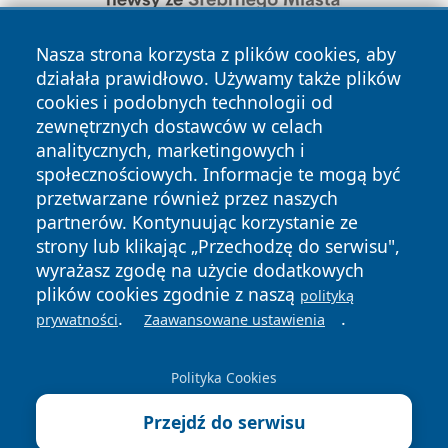
Nasza strona korzysta z plików cookies, aby
działała prawidłowo. Używamy także plików
cookies i podobnych technologii od
zewnętrznych dostawców w celach
analitycznych, marketingowych i
społecznościowych. Informacje te mogą być
Copyright © 2026 faktykrakowa.pl Wszystkie prawa
zastrzeżone.
przetwarzane również przez naszych
partnerów. Kontynuując korzystanie ze
strony lub klikając „Przechodzę do serwisu",
Polityka
Polityka
wyrażasz zgodę na użycie dodatkowych
News
Autorzy
Prywatności
Cookies
plików cookies zgodnie z naszą
polityką
.
.
prywatności
Zaawansowane ustawienia
Polityka Cookies
Przejdź do serwisu