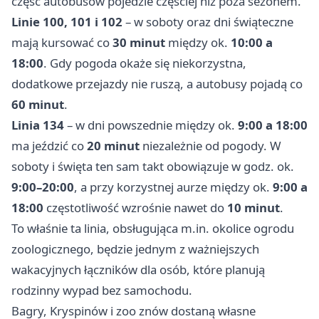
część autobusów pojedzie częściej niż poza sezonem.
Linie 100, 101 i 102
– w soboty oraz dni świąteczne
mają kursować co
30 minut
między ok.
10:00 a
18:00
. Gdy pogoda okaże się niekorzystna,
dodatkowe przejazdy nie ruszą, a autobusy pojadą co
60 minut
.
Linia 134
– w dni powszednie między ok.
9:00 a 18:00
ma jeździć co
20 minut
niezależnie od pogody. W
soboty i święta ten sam takt obowiązuje w godz. ok.
9:00–20:00
, a przy korzystnej aurze między ok.
9:00 a
18:00
częstotliwość wzrośnie nawet do
10 minut
.
To właśnie ta linia, obsługująca m.in. okolice ogrodu
zoologicznego, będzie jednym z ważniejszych
wakacyjnych łączników dla osób, które planują
rodzinny wypad bez samochodu.
Bagry, Kryspinów i zoo znów dostaną własne