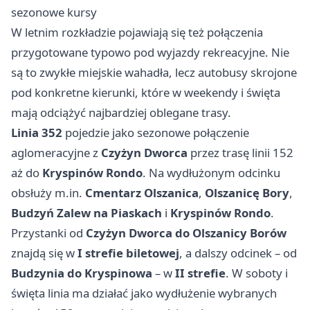
sezonowe kursy
W letnim rozkładzie pojawiają się też połączenia
przygotowane typowo pod wyjazdy rekreacyjne. Nie
są to zwykłe miejskie wahadła, lecz autobusy skrojone
pod konkretne kierunki, które w weekendy i święta
mają odciążyć najbardziej oblegane trasy.
Linia 352
pojedzie jako sezonowe połączenie
aglomeracyjne z
Czyżyn Dworca
przez trasę linii 152
aż do
Kryspinów Rondo
. Na wydłużonym odcinku
obsłuży m.in.
Cmentarz Olszanica
,
Olszanicę Bory
,
Budzyń Zalew na Piaskach
i
Kryspinów Rondo
.
Przystanki od
Czyżyn Dworca do Olszanicy Borów
znajdą się w
I strefie biletowej
, a dalszy odcinek – od
Budzynia do Kryspinowa
– w
II strefie
. W soboty i
święta linia ma działać jako wydłużenie wybranych