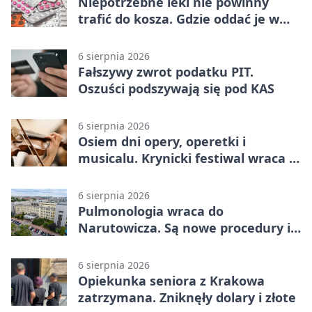
Niepotrzebne leki nie powinny
trafić do kosza. Gdzie oddać je w
Krakowie
6 sierpnia 2026
Fałszywy zwrot podatku PIT.
Oszuści podszywają się pod KAS
6 sierpnia 2026
Osiem dni opery, operetki i
musicalu. Krynicki festiwal wraca z
rozmachem
6 sierpnia 2026
Pulmonologia wraca do
Narutowicza. Są nowe procedury i
15 łóżek
6 sierpnia 2026
Opiekunka seniora z Krakowa
zatrzymana. Zniknęły dolary i złote