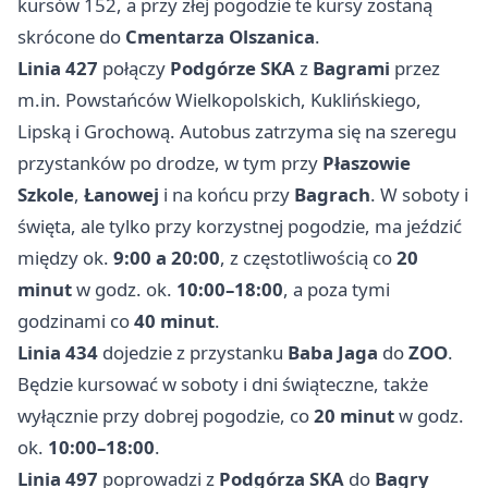
kursów 152, a przy złej pogodzie te kursy zostaną
skrócone do
Cmentarza Olszanica
.
Linia 427
połączy
Podgórze SKA
z
Bagrami
przez
m.in. Powstańców Wielkopolskich, Kuklińskiego,
Lipską i Grochową. Autobus zatrzyma się na szeregu
przystanków po drodze, w tym przy
Płaszowie
Szkole
,
Łanowej
i na końcu przy
Bagrach
. W soboty i
święta, ale tylko przy korzystnej pogodzie, ma jeździć
między ok.
9:00 a 20:00
, z częstotliwością co
20
minut
w godz. ok.
10:00–18:00
, a poza tymi
godzinami co
40 minut
.
Linia 434
dojedzie z przystanku
Baba Jaga
do
ZOO
.
Będzie kursować w soboty i dni świąteczne, także
wyłącznie przy dobrej pogodzie, co
20 minut
w godz.
ok.
10:00–18:00
.
Linia 497
poprowadzi z
Podgórza SKA
do
Bagry