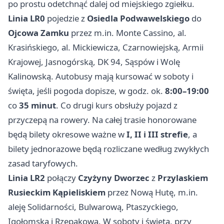
po prostu odetchnąć dalej od miejskiego zgiełku.
Linia LR0
pojedzie z
Osiedla Podwawelskiego
do
Ojcowa Zamku
przez m.in. Monte Cassino, al.
Krasińskiego, al. Mickiewicza, Czarnowiejską, Armii
Krajowej, Jasnogórską, DK 94, Sąspów i Wolę
Kalinowską. Autobusy mają kursować w soboty i
święta, jeśli pogoda dopisze, w godz. ok.
8:00–19:00
co
35 minut
. Co drugi kurs obsłuży pojazd z
przyczepą na rowery. Na całej trasie honorowane
będą bilety okresowe ważne w
I, II i III strefie
, a
bilety jednorazowe będą rozliczane według zwykłych
zasad taryfowych.
Linia LR2
połączy
Czyżyny Dworzec
z
Przylaskiem
Rusieckim Kąpieliskiem
przez Nową Hutę, m.in.
aleję Solidarności, Bulwarową, Ptaszyckiego,
Igołomską i Rzepakową. W soboty i święta, przy