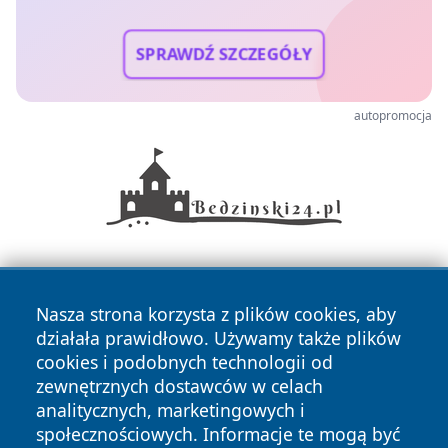
SPRAWDŹ SZCZEGÓŁY
autopromocja
Nasza strona korzysta z plików cookies, aby
działała prawidłowo. Używamy także plików
cookies i podobnych technologii od
zewnętrznych dostawców w celach
Copyright © 2026 faktykrakowa.pl Wszystkie prawa
analitycznych, marketingowych i
zastrzeżone.
społecznościowych. Informacje te mogą być