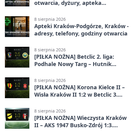
otwarcia, dyżury, apteka
całodobowa
8 sierpnia 2026
Apteki Kraków-Podgórze, Kraków -
adresy, telefony, godziny otwarcia
8 sierpnia 2026
[PIŁKA NOŻNA] Betclic 2. liga:
Podhale Nowy Targ – Hutnik
Kraków 2:5. Krakowianie z
efektownym zwycięstwem
8 sierpnia 2026
[PIŁKA NOŻNA] Korona Kielce II –
Wisła Kraków II 1:2 w Betclic 3.
Lidze Grupa 4 (Grupa IV). Wisła
odwróciła losy meczu
8 sierpnia 2026
[PIŁKA NOŻNA] Wieczysta Kraków
II – AKS 1947 Busko-Zdrój 1:3.
Goście zabrali punkty w Betclic 3.