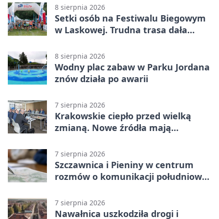
Liga Grupa 4 (Grupa IV)
8 sierpnia 2026
Setki osób na Festiwalu Biegowym
w Laskowej. Trudna trasa dała
zawodnikom w kość
8 sierpnia 2026
Wodny plac zabaw w Parku Jordana
znów działa po awarii
7 sierpnia 2026
Krakowskie ciepło przed wielką
zmianą. Nowe źródła mają
ustabilizować ceny
7 sierpnia 2026
Szczawnica i Pieniny w centrum
rozmów o komunikacji południowej
Małopolski
7 sierpnia 2026
Nawałnica uszkodziła drogi i