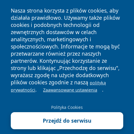
Nasza strona korzysta z plików cookies, aby
działała prawidłowo. Używamy także plików
cookies i podobnych technologii od
zewnętrznych dostawców w celach
Copyright © 2026 faktykrakowa.pl Wszystkie prawa
analitycznych, marketingowych i
zastrzeżone.
społecznościowych. Informacje te mogą być
przetwarzane również przez naszych
partnerów. Kontynuując korzystanie ze
Polityka
Polityka
News
Autorzy
strony lub klikając „Przechodzę do serwisu",
Prywatności
Cookies
wyrażasz zgodę na użycie dodatkowych
plików cookies zgodnie z naszą
polityką
.
.
prywatności
Zaawansowane ustawienia
Polityka Cookies
Przejdź do serwisu