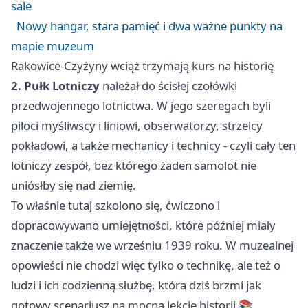
sale
Nowy hangar, stara pamięć i dwa ważne punkty na
mapie muzeum
Rakowice-Czyżyny wciąż trzymają kurs na historię
2. Pułk Lotniczy
należał do ścisłej czołówki
przedwojennego lotnictwa. W jego szeregach byli
piloci myśliwscy i liniowi, obserwatorzy, strzelcy
pokładowi, a także mechanicy i technicy - czyli cały ten
lotniczy zespół, bez którego żaden samolot nie
uniósłby się nad ziemię.
To właśnie tutaj szkolono się, ćwiczono i
dopracowywano umiejętności, które później miały
znaczenie także we wrześniu 1939 roku. W muzealnej
opowieści nie chodzi więc tylko o technikę, ale też o
ludzi i ich codzienną służbę, która dziś brzmi jak
gotowy scenariusz na mocną lekcję historii 📚