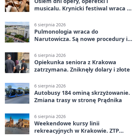
Osiem dni opery, operetki i
musicalu. Krynicki festiwal wraca z
rozmachem
6 sierpnia 2026
Pulmonologia wraca do
Narutowicza. Są nowe procedury i
15 łóżek
6 sierpnia 2026
Opiekunka seniora z Krakowa
zatrzymana. Zniknęły dolary i złote
6 sierpnia 2026
Autobusy 184 ominą skrzyżowanie.
Zmiana trasy w stronę Prądnika
6 sierpnia 2026
Weekendowe kursy linii
rekreacyjnych w Krakowie. ZTP