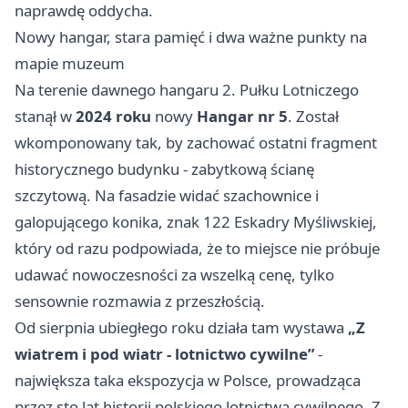
naprawdę oddycha.
Nowy hangar, stara pamięć i dwa ważne punkty na
mapie muzeum
Na terenie dawnego hangaru 2. Pułku Lotniczego
stanął w
2024 roku
nowy
Hangar nr 5
. Został
wkomponowany tak, by zachować ostatni fragment
historycznego budynku - zabytkową ścianę
szczytową. Na fasadzie widać szachownice i
galopującego konika, znak 122 Eskadry Myśliwskiej,
który od razu podpowiada, że to miejsce nie próbuje
udawać nowoczesności za wszelką cenę, tylko
sensownie rozmawia z przeszłością.
Od sierpnia ubiegłego roku działa tam wystawa
„Z
wiatrem i pod wiatr - lotnictwo cywilne”
-
największa taka ekspozycja w Polsce, prowadząca
przez sto lat historii polskiego lotnictwa cywilnego. Z