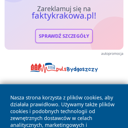
Zareklamuj się na
faktykrakowa.pl!
SPRAWDŹ SZCZEGÓŁY
autopromocja
Nasza strona korzysta z plików cookies, aby
działała prawidłowo. Używamy także plików
cookies i podobnych technologii od
zewnętrznych dostawców w celach
Copyright © 2026 faktykrakowa.pl Wszystkie prawa
analitycznych, marketingowych i
zastrzeżone.