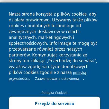
Nasza strona korzysta z plików cookies, aby
działała prawidłowo. Używamy także plików
cookies i podobnych technologii od
zewnętrznych dostawców w celach
Copyright © 2026 faktykrakowa.pl Wszystkie prawa
analitycznych, marketingowych i
zastrzeżone.
społecznościowych. Informacje te mogą być
przetwarzane również przez naszych
partnerów. Kontynuując korzystanie ze
Polityka
Polityka
News
Autorzy
strony lub klikając „Przechodzę do serwisu",
Prywatności
Cookies
wyrażasz zgodę na użycie dodatkowych
plików cookies zgodnie z naszą
polityką
.
.
prywatności
Zaawansowane ustawienia
Polityka Cookies
Przejdź do serwisu