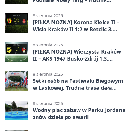
Podhale Nowy Targ – Hutnik
Kraków 2:5. Krakowianie z
efektownym zwycięstwem
8 sierpnia 2026
[PIŁKA NOŻNA] Korona Kielce II –
Wisła Kraków II 1:2 w Betclic 3.
Lidze Grupa 4 (Grupa IV). Wisła
odwróciła losy meczu
8 sierpnia 2026
[PIŁKA NOŻNA] Wieczysta Kraków
II – AKS 1947 Busko-Zdrój 1:3.
Goście zabrali punkty w Betclic 3.
Liga Grupa 4 (Grupa IV)
8 sierpnia 2026
Setki osób na Festiwalu Biegowym
w Laskowej. Trudna trasa dała
zawodnikom w kość
8 sierpnia 2026
Wodny plac zabaw w Parku Jordana
znów działa po awarii