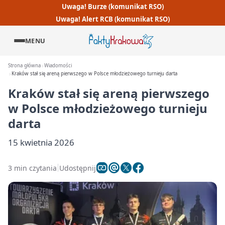
Uwaga! Burze (komunikat RSO)
Uwaga! Alert RCB (komunikat RSO)
MENU
Strona główna
Wiadomości
Kraków stał się areną pierwszego w Polsce młodzieżowego turnieju darta
Kraków stał się areną pierwszego
w Polsce młodzieżowego turnieju
darta
15 kwietnia 2026
3 min czytania
Udostępnij