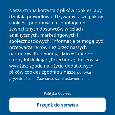
Nasza strona korzysta z plików cookies, aby
działała prawidłowo. Używamy także plików
cookies i podobnych technologii od
zewnętrznych dostawców w celach
Copyright © 2026 faktykrakowa.pl Wszystkie prawa
analitycznych, marketingowych i
zastrzeżone.
społecznościowych. Informacje te mogą być
przetwarzane również przez naszych
partnerów. Kontynuując korzystanie ze
Polityka
Polityka
News
Autorzy
strony lub klikając „Przechodzę do serwisu",
Prywatności
Cookies
wyrażasz zgodę na użycie dodatkowych
plików cookies zgodnie z naszą
polityką
.
.
prywatności
Zaawansowane ustawienia
Polityka Cookies
Przejdź do serwisu