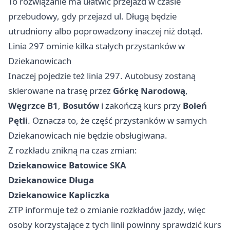
To rozwiązanie ma ułatwić przejazd w czasie
przebudowy, gdy przejazd ul. Długą będzie
utrudniony albo poprowadzony inaczej niż dotąd.
Linia 297 ominie kilka stałych przystanków w
Dziekanowicach
Inaczej pojedzie też linia 297. Autobusy zostaną
skierowane na trasę przez
Górkę Narodową
,
Węgrzce B1
,
Bosutów
i zakończą kurs przy
Boleń
Pętli
. Oznacza to, że część przystanków w samych
Dziekanowicach nie będzie obsługiwana.
Z rozkładu znikną na czas zmian:
Dziekanowice Batowice SKA
Dziekanowice Długa
Dziekanowice Kapliczka
ZTP informuje też o zmianie rozkładów jazdy, więc
osoby korzystające z tych linii powinny sprawdzić kurs