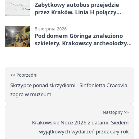
Zabytkowy autobus przejedzie
przez Kraków. Linia H połączy
Płaszów z Olszanicą
5 sierpnia 2026
Pod domem Göringa znaleziono
szkielety. Krakowscy archeolodzy
mają nowe tropy
<< Poprzedni
Skrzypce ponad skrzydłami - Sinfonietta Cracovia
zagra w muzeum
Następny >>
Krakowskie Noce 2026 z datami. Siedem
wyjątkowych wydarzeń przez cały rok