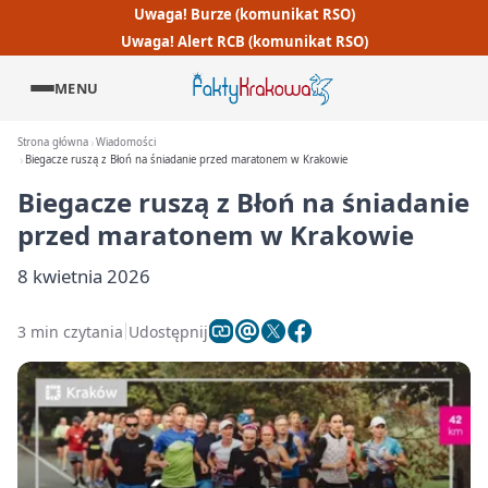
Uwaga! Burze (komunikat RSO)
Uwaga! Alert RCB (komunikat RSO)
MENU
Strona główna
Wiadomości
Biegacze ruszą z Błoń na śniadanie przed maratonem w Krakowie
Biegacze ruszą z Błoń na śniadanie
przed maratonem w Krakowie
8 kwietnia 2026
3 min czytania
Udostępnij