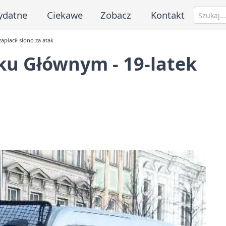
ydatne
Ciekawe
Zobacz
Kontakt
płacił słono za atak
ku Głównym - 19-latek