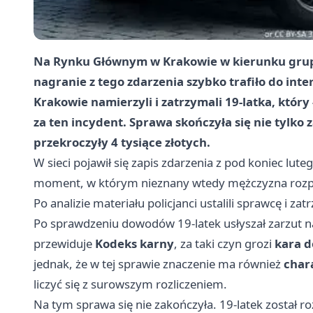
Na Rynku Głównym w Krakowie w kierunku grupy
nagranie z tego zdarzenia szybko trafiło do inter
Krakowie namierzyli i zatrzymali
19-latka
, któr
za ten incydent. Sprawa skończyła się nie tylko 
przekroczyły
4 tysiące złotych
.
W sieci pojawił się zapis zdarzenia z pod koniec l
moment, w którym nieznany wtedy mężczyzna rozpyl
Po analizie materiału policjanci ustalili sprawcę i z
Po sprawdzeniu dowodów 19-latek usłyszał zarzut nar
przewiduje
Kodeks karny
, za taki czyn grozi
kara d
jednak, że w tej sprawie znaczenie ma również
char
liczyć się z surowszym rozliczeniem.
Na tym sprawa się nie zakończyła. 19-latek został r