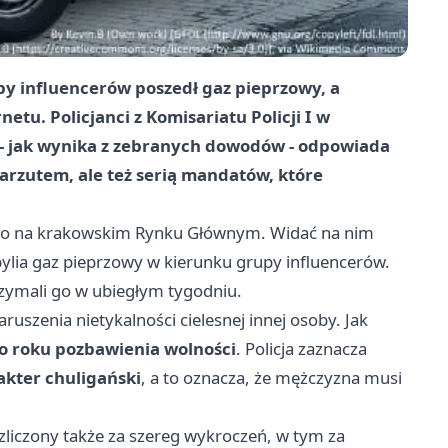
 influencerów poszedł gaz pieprzowy, a
netu. Policjanci z Komisariatu Policji I w
y - jak wynika z zebranych dowodów - odpowiada
zarzutem, ale też serią mandatów, które
utego na krakowskim Rynku Głównym. Widać na nim
ia gaz pieprzowy w kierunku grupy influencerów.
atrzymali go w ubiegłym tygodniu.
uszenia nietykalności cielesnej innej osoby. Jak
o roku pozbawienia wolności
. Policja zaznacza
akter chuligański
, a to oznacza, że mężczyzna musi
ozliczony także za szereg wykroczeń, w tym za