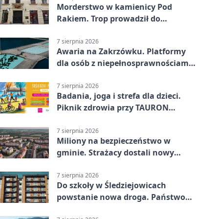
Morderstwo w kamienicy Pod
Rakiem. Trop prowadził do
szanowanej rodziny
7 sierpnia 2026
Awaria na Zakrzówku. Platformy
dla osób z niepełnosprawnościami
wyłączone
7 sierpnia 2026
Badania, joga i strefa dla dzieci.
Piknik zdrowia przy TAURON
Arenie
7 sierpnia 2026
Miliony na bezpieczeństwo w
gminie. Strażacy dostali nowy
sprzęt
7 sierpnia 2026
Do szkoły w Śledziejowicach
powstanie nowa droga. Państwo
dało ponad 1,6 mln zł