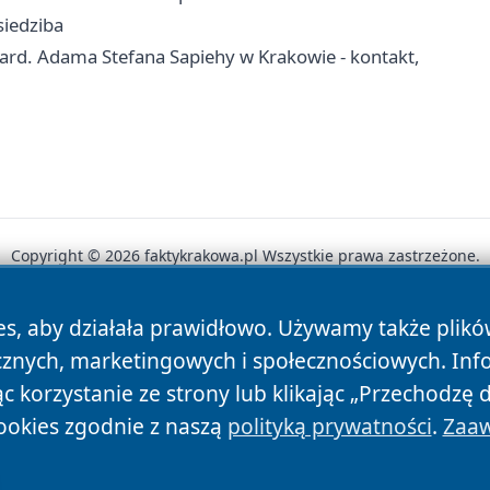
siedziba
 kard. Adama Stefana Sapiehy w Krakowie - kontakt,
Copyright © 2026 faktykrakowa.pl Wszystkie prawa zastrzeżone.
es, aby działała prawidłowo. Używamy także plik
News
Autorzy
Polityka Prywatności
Polityka Cookie
cznych, marketingowych i społecznościowych. Inf
 korzystanie ze strony lub klikając „Przechodzę 
ookies zgodnie z naszą
polityką prywatności
.
Zaaw