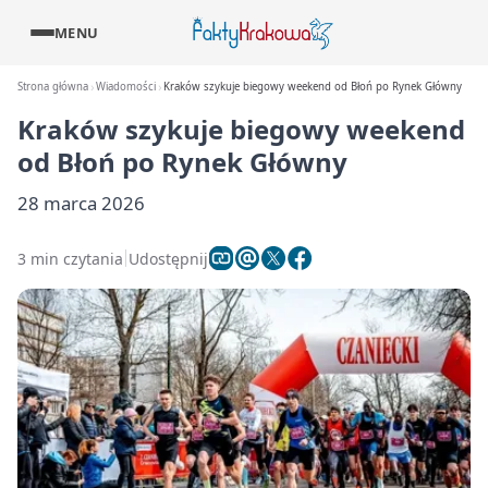
MENU
Strona główna
Wiadomości
Kraków szykuje biegowy weekend od Błoń po Rynek Główny
Kraków szykuje biegowy weekend
od Błoń po Rynek Główny
28 marca 2026
3 min czytania
Udostępnij