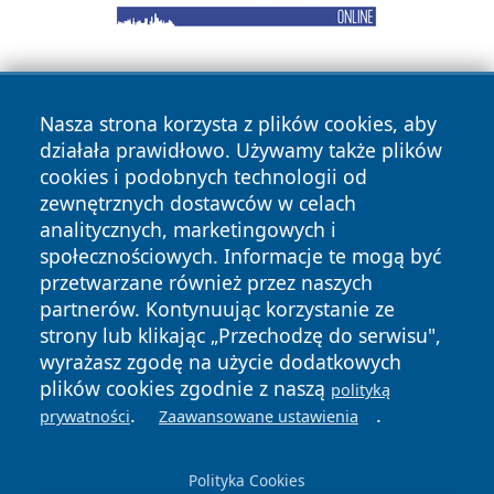
Nasza strona korzysta z plików cookies, aby
działała prawidłowo. Używamy także plików
cookies i podobnych technologii od
zewnętrznych dostawców w celach
Copyright © 2026 faktykrakowa.pl Wszystkie prawa
analitycznych, marketingowych i
zastrzeżone.
społecznościowych. Informacje te mogą być
przetwarzane również przez naszych
partnerów. Kontynuując korzystanie ze
Polityka
Polityka
News
Autorzy
strony lub klikając „Przechodzę do serwisu",
Prywatności
Cookies
wyrażasz zgodę na użycie dodatkowych
plików cookies zgodnie z naszą
polityką
.
.
prywatności
Zaawansowane ustawienia
Polityka Cookies