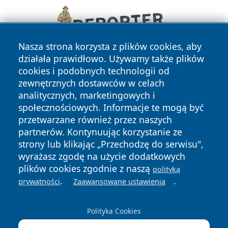
Nasza strona korzysta z plików cookies, aby
działała prawidłowo. Używamy także plików
cookies i podobnych technologii od
zewnętrznych dostawców w celach
analitycznych, marketingowych i
społecznościowych. Informacje te mogą być
przetwarzane również przez naszych
Copyright © 2026 faktykrakowa.pl Wszystkie prawa
partnerów. Kontynuując korzystanie ze
zastrzeżone.
strony lub klikając „Przechodzę do serwisu",
wyrażasz zgodę na użycie dodatkowych
plików cookies zgodnie z naszą
polityką
Polityka
Polityka
.
.
News
Autorzy
prywatności
Zaawansowane ustawienia
Prywatności
Cookies
Polityka Cookies