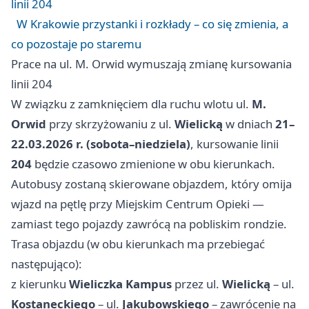
linii 204
W Krakowie przystanki i rozkłady – co się zmienia, a
co pozostaje po staremu
Prace na ul. M. Orwid wymuszają zmianę kursowania
linii 204
W związku z zamknięciem dla ruchu wlotu ul.
M.
Orwid
przy skrzyżowaniu z ul.
Wielicką
w dniach
21–
22.03.2026 r. (sobota–niedziela)
, kursowanie linii
204
będzie czasowo zmienione w obu kierunkach.
Autobusy zostaną skierowane objazdem, który omija
wjazd na pętlę przy Miejskim Centrum Opieki —
zamiast tego pojazdy zawrócą na pobliskim rondzie.
Trasa objazdu (w obu kierunkach ma przebiegać
następująco):
z kierunku
Wieliczka Kampus
przez ul.
Wielicką
– ul.
Kostaneckiego
– ul.
Jakubowskiego
– zawrócenie na