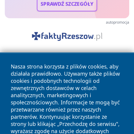
SPRAWDŹ SZCZEGÓŁY
autopromocja
Nasza strona korzysta z plików cookies, aby
działała prawidłowo. Używamy także plików
cookies i podobnych technologii od
zewnętrznych dostawców w celach
Copyright © 2026 faktykrakowa.pl Wszystkie prawa
analitycznych, marketingowych i
zastrzeżone.
społecznościowych. Informacje te mogą być
przetwarzane również przez naszych
partnerów. Kontynuując korzystanie ze
Polityka
Polityka
News
Autorzy
strony lub klikając „Przechodzę do serwisu",
Prywatności
Cookies
wyrażasz zgodę na użycie dodatkowych