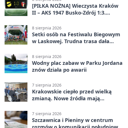
[PIŁKA NOŻNA] Wieczysta Kraków
II – AKS 1947 Busko-Zdrój 1:3.
Goście zabrali punkty w Betclic 3.
Liga Grupa 4 (Grupa IV)
8 sierpnia 2026
Setki osób na Festiwalu Biegowym
w Laskowej. Trudna trasa dała
zawodnikom w kość
8 sierpnia 2026
Wodny plac zabaw w Parku Jordana
znów działa po awarii
7 sierpnia 2026
Krakowskie ciepło przed wielką
zmianą. Nowe źródła mają
ustabilizować ceny
7 sierpnia 2026
Szczawnica i Pieniny w centrum
rozmów o komunikacji południowej