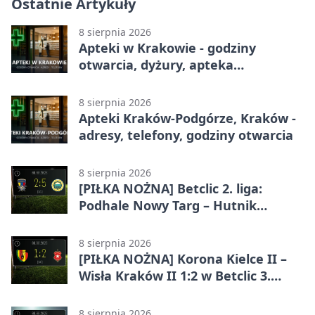
Ostatnie Artykuły
8 sierpnia 2026
Apteki w Krakowie - godziny
otwarcia, dyżury, apteka
całodobowa
8 sierpnia 2026
Apteki Kraków-Podgórze, Kraków -
adresy, telefony, godziny otwarcia
8 sierpnia 2026
[PIŁKA NOŻNA] Betclic 2. liga:
Podhale Nowy Targ – Hutnik
Kraków 2:5. Krakowianie z
efektownym zwycięstwem
8 sierpnia 2026
[PIŁKA NOŻNA] Korona Kielce II –
Wisła Kraków II 1:2 w Betclic 3.
Lidze Grupa 4 (Grupa IV). Wisła
odwróciła losy meczu
8 sierpnia 2026