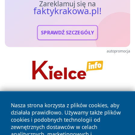
Zareklamuj się na
faktykrakowa.pl!
SPRAWDŹ SZCZEGÓŁY
autopromocja
Nasza strona korzysta z plików cookies, aby
działała prawidłowo. Używamy także plików
cookies i podobnych technologii od
zewnętrznych dostawców w celach
Copyright © 2026 faktykrakowa.pl Wszystkie prawa
analitycznych, marketingowych i
zastrzeżone.