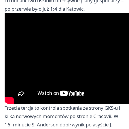
co dodatkowo osłabiło ofensywne plany gospodarzy –
po przerwie było już 1:4 dla Katowic.
Trzecia tercja to kontrola spotkania ze strony GKS-u i
kilka nerwowych momentów po stronie Cracovii. W
16. minucie S. Anderson dobił wynik po asyście J.