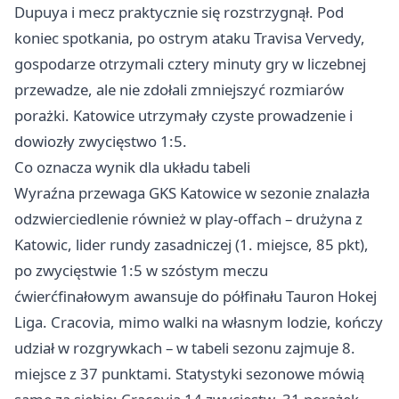
Dupuya i mecz praktycznie się rozstrzygnął. Pod
koniec spotkania, po ostrym ataku Travisa Vervedy,
gospodarze otrzymali cztery minuty gry w liczebnej
przewadze, ale nie zdołali zmniejszyć rozmiarów
porażki. Katowice utrzymały czyste prowadzenie i
dowiozły zwycięstwo 1:5.
Co oznacza wynik dla układu tabeli
Wyraźna przewaga GKS Katowice w sezonie znalazła
odzwierciedlenie również w play-offach – drużyna z
Katowic, lider rundy zasadniczej (1. miejsce, 85 pkt),
po zwycięstwie 1:5 w szóstym meczu
ćwierćfinałowym awansuje do półfinału Tauron Hokej
Liga. Cracovia, mimo walki na własnym lodzie, kończy
udział w rozgrywkach – w tabeli sezonu zajmuje 8.
miejsce z 37 punktami. Statystyki sezonowe mówią