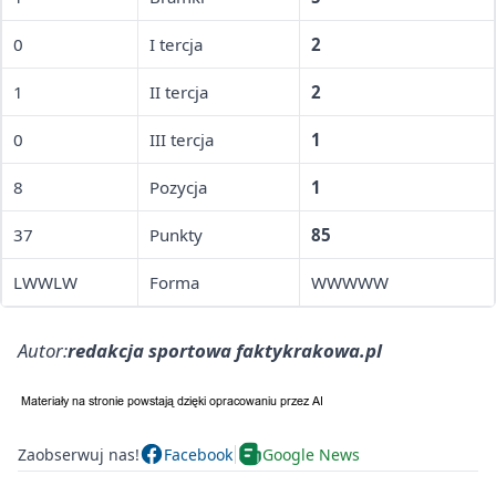
0
I tercja
2
1
II tercja
2
0
III tercja
1
8
Pozycja
1
37
Punkty
85
LWWLW
Forma
WWWWW
Autor:
redakcja sportowa faktykrakowa.pl
Zaobserwuj nas!
Facebook
Google News