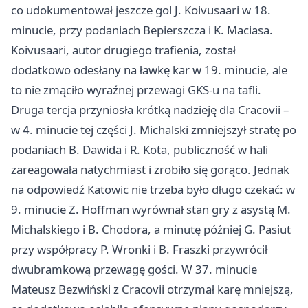
co udokumentował jeszcze gol J. Koivusaari w 18.
minucie, przy podaniach Bepierszcza i K. Maciasa.
Koivusaari, autor drugiego trafienia, został
dodatkowo odesłany na ławkę kar w 19. minucie, ale
to nie zmąciło wyraźnej przewagi GKS-u na tafli.
Druga tercja przyniosła krótką nadzieję dla Cracovii –
w 4. minucie tej części J. Michalski zmniejszył stratę po
podaniach B. Dawida i R. Kota, publiczność w hali
zareagowała natychmiast i zrobiło się gorąco. Jednak
na odpowiedź Katowic nie trzeba było długo czekać: w
9. minucie Z. Hoffman wyrównał stan gry z asystą M.
Michalskiego i B. Chodora, a minutę później G. Pasiut
przy współpracy P. Wronki i B. Fraszki przywrócił
dwubramkową przewagę gości. W 37. minucie
Mateusz Bezwiński z Cracovii otrzymał karę mniejszą,