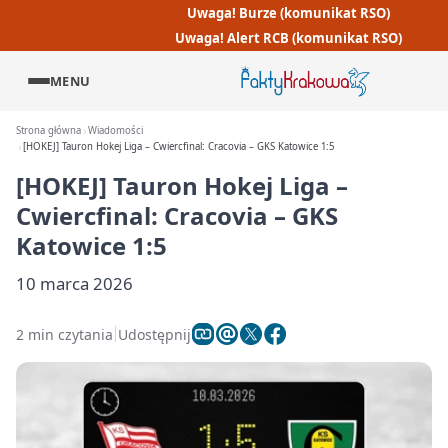
Uwaga! Burze (komunikat RSO)
Uwaga! Alert RCB (komunikat RSO)
MENU
Strona główna
Wiadomości
[HOKEJ] Tauron Hokej Liga – Cwiercfinal: Cracovia – GKS Katowice 1:5
[HOKEJ] Tauron Hokej Liga –
Cwiercfinal: Cracovia – GKS
Katowice 1:5
10 marca 2026
2 min czytania
Udostępnij