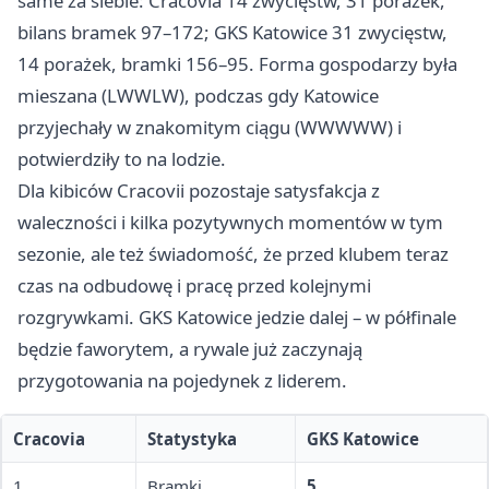
same za siebie: Cracovia 14 zwycięstw, 31 porażek,
bilans bramek 97–172; GKS Katowice 31 zwycięstw,
14 porażek, bramki 156–95. Forma gospodarzy była
mieszana (LWWLW), podczas gdy Katowice
przyjechały w znakomitym ciągu (WWWWW) i
potwierdziły to na lodzie.
Dla kibiców Cracovii pozostaje satysfakcja z
waleczności i kilka pozytywnych momentów w tym
sezonie, ale też świadomość, że przed klubem teraz
czas na odbudowę i pracę przed kolejnymi
rozgrywkami. GKS Katowice jedzie dalej – w półfinale
będzie faworytem, a rywale już zaczynają
przygotowania na pojedynek z liderem.
Cracovia
Statystyka
GKS Katowice
1
Bramki
5