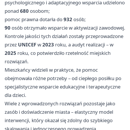
psychologicznego i adaptacyjnego wsparcia udzielono
ponad
680
osobom;
pomoc prawna dotarła do
932
osób;
90
osób otrzymało wsparcie w aktywizacji zawodowej.
Kontrole jakości tych działań zostały przeprowadzone
przez
UNICEF
w
2023
roku, a audyt realizacji – w
2025
roku, co potwierdziło rzetelność miejskich
rozwiązań.
Mieszkańcy widzieli w praktyce, że pomoc
obejmowała różne potrzeby – od ciepłego posiłku po
specjalistyczne wsparcie edukacyjne i terapeutyczne
dla dzieci.
Wiele z wprowadzonych rozwiązań pozostaje jako
zasób i doświadczenie miasta – elastyczny model
interwencji, który okazał się zdolny do szybkiego
skalowania i jednoczesnego prowadzenia