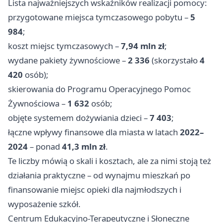
Lista najważniejszych wskaźników realizacji pomocy:
przygotowane miejsca tymczasowego pobytu –
5
984
;
koszt miejsc tymczasowych –
7,94 mln zł
;
wydane pakiety żywnościowe –
2 336
(skorzystało
4
420
osób);
skierowania do Programu Operacyjnego Pomoc
Żywnościowa –
1 632
osób;
objęte systemem dożywiania dzieci –
7 403
;
łączne wpływy finansowe dla miasta w latach
2022–
2024
– ponad
41,3 mln zł
.
Te liczby mówią o skali i kosztach, ale za nimi stoją też
działania praktyczne – od wynajmu mieszkań po
finansowanie miejsc opieki dla najmłodszych i
wyposażenie szkół.
Centrum Edukacyjno-Terapeutyczne i Słoneczne