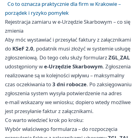
Co to oznacza praktycznie dla firm w Krakowie –
porządek i ryzyko pomyłek
Rejestracja zamiaru w e‑Urzędzie Skarbowym – co się
zmienia
Aby móc wystawiać i przesyłać faktury z załącznikami
do
KSeF 2.0
, podatnik musi złożyć w systemie usługę
zgłoszeniową. Do tego celu służy formularz
ZGL_ZAL
udostępniony w
e‑Urzędzie Skarbowym
. Zgłoszenia
realizowane są w kolejności wpływu – maksymalny
czas oczekiwania to
3 dni robocze
. Po zaksięgowaniu
zgłoszenia system wysyła potwierdzenie na adres
e‑mail wskazany we wniosku; dopiero wtedy możliwe
jest przesyłanie faktur z załącznikami.
Co warto wiedzieć krok po kroku:
Wybór właściwego formularza – do rozpoczęcia
przesyłania faktur z załącznikami używamy
ZGL_ZAL
.