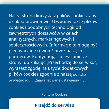
Nasza strona korzysta z plików cookies, aby
działała prawidłowo. Używamy także plików
cookies i podobnych technologii od
zewnętrznych dostawców w celach
Copyright © 2026 faktykrakowa.pl Wszystkie prawa
analitycznych, marketingowych i
zastrzeżone.
społecznościowych. Informacje te mogą być
przetwarzane również przez naszych
partnerów. Kontynuując korzystanie ze
Polityka
Polityka
News
Autorzy
strony lub klikając „Przechodzę do serwisu",
Prywatności
Cookies
wyrażasz zgodę na użycie dodatkowych
plików cookies zgodnie z naszą
polityką
.
.
prywatności
Zaawansowane ustawienia
Polityka Cookies
Przejdź do serwisu