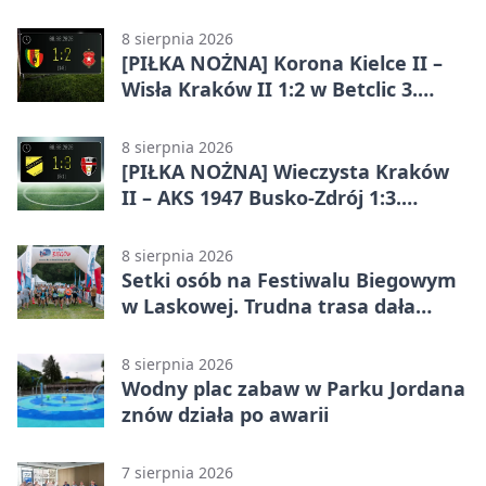
Kraków 2:5. Krakowianie z
efektownym zwycięstwem
8 sierpnia 2026
[PIŁKA NOŻNA] Korona Kielce II –
Wisła Kraków II 1:2 w Betclic 3.
Lidze Grupa 4 (Grupa IV). Wisła
odwróciła losy meczu
8 sierpnia 2026
[PIŁKA NOŻNA] Wieczysta Kraków
II – AKS 1947 Busko-Zdrój 1:3.
Goście zabrali punkty w Betclic 3.
Liga Grupa 4 (Grupa IV)
8 sierpnia 2026
Setki osób na Festiwalu Biegowym
w Laskowej. Trudna trasa dała
zawodnikom w kość
8 sierpnia 2026
Wodny plac zabaw w Parku Jordana
znów działa po awarii
7 sierpnia 2026