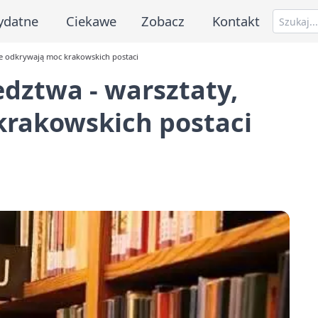
ydatne
Ciekawe
Zobacz
Kontakt
re odkrywają moc krakowskich postaci
edztwa - warsztaty,
krakowskich postaci