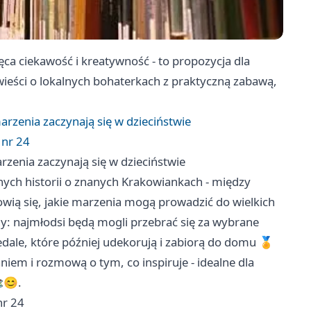
ięca ciekawość i kreatywność - to propozycja dla
owieści o lokalnych bohaterkach z praktyczną zabawą,
arzenia zaczynają się w dzieciństwie
i nr 24
rzenia zaczynają się w dzieciństwie
pnych historii o znanych Krakowiankach - między
owią się, jakie marzenia mogą prowadzić do wielkich
zny: najmłodsi będą mogli przebrać się za wybrane
dale, które później udekorują i zabiorą do domu 🏅
niem i rozmową o tym, co inspiruje - idealne dla
📚😊.
nr 24