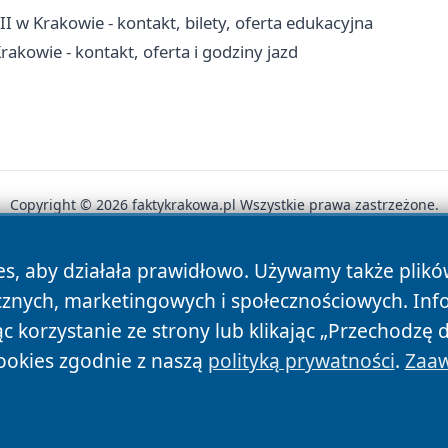
I w Krakowie - kontakt, bilety, oferta edukacyjna
rakowie - kontakt, oferta i godziny jazd
Copyright © 2026 faktykrakowa.pl Wszystkie prawa zastrzeżone.
es, aby działała prawidłowo. Używamy także plik
News
Autorzy
Polityka Prywatności
Polityka Cookie
cznych, marketingowych i społecznościowych. Inf
 korzystanie ze strony lub klikając „Przechodzę 
ookies zgodnie z naszą
polityką prywatności
.
Zaaw