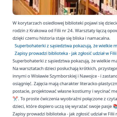
W korytarzach osiedlowej biblioteki pojawi się dziec
rodzin z Krakowa od Filii nr 24. Warsztaty łączą op
dzięki czemu historia staje się bliska i namacalna.
Superbohaterki z sąsiedztwa pokazują, że wielkie m
Zapisy prowadzi biblioteka - jak zgłosić udział w Fili
Superbohaterki z sąsiedztwa pokazują, że wielkie ma
Na warsztatach dzieci posłuchają krótkich, przystę
innymi o Wisławie Szymborskiej i Nawojce - i zastan
osiągnięć. Zajęcia mają charakter literacko-plastyc
postacie, projektować własne kostiumy i wycinać me
✂️. To proste ćwiczenia wyobraźni połączone z czyta
dzieci, które dopiero uczą się wyrażać swoje pasje 
Zapisy prowadzi biblioteka - jak zgłosić udział w Filii 