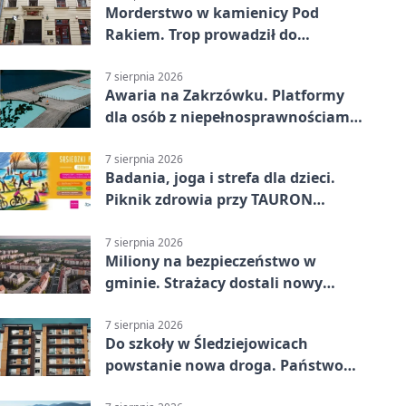
Morderstwo w kamienicy Pod
Rakiem. Trop prowadził do
szanowanej rodziny
7 sierpnia 2026
Awaria na Zakrzówku. Platformy
dla osób z niepełnosprawnościami
wyłączone
7 sierpnia 2026
Badania, joga i strefa dla dzieci.
Piknik zdrowia przy TAURON
Arenie
7 sierpnia 2026
Miliony na bezpieczeństwo w
gminie. Strażacy dostali nowy
sprzęt
7 sierpnia 2026
Do szkoły w Śledziejowicach
powstanie nowa droga. Państwo
dało ponad 1,6 mln zł