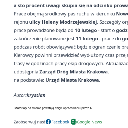
a sto procent uwagi skupia się na odcinku pro
Prace obejmą środkowy pas ruchu w kierunku
Nowe
rejonu
ulicy Heleny Modrzejewskiej
. Szczegóły or
prace prowadzone będą od
10 lutego
- start o
godz.
zakończenie planowane jest
11 lutego
- prace do
go
podczas robót obowiązywać będzie ograniczenie pręd
Kierowcy powinni przewidzieć wydłużony czas przej
trasy w godzinach pracy ekip drogowych. Aktualiz
udostępnia
Zarząd Dróg Miasta Krakowa
.
na podstawie:
Urząd Miasta Krakowa
.
Autor:
krystian
Zaobserwuj nas!
Facebook
Google News