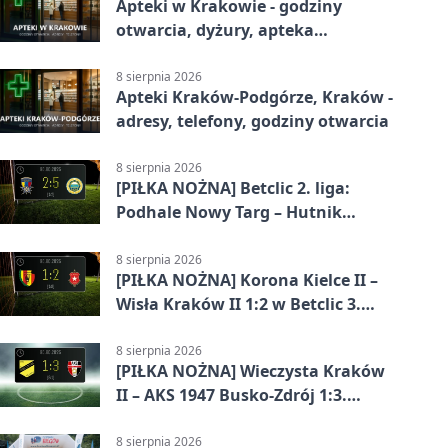
Apteki w Krakowie - godziny
otwarcia, dyżury, apteka
całodobowa
8 sierpnia 2026
Apteki Kraków-Podgórze, Kraków -
adresy, telefony, godziny otwarcia
8 sierpnia 2026
[PIŁKA NOŻNA] Betclic 2. liga:
Podhale Nowy Targ – Hutnik
Kraków 2:5. Krakowianie z
efektownym zwycięstwem
8 sierpnia 2026
[PIŁKA NOŻNA] Korona Kielce II –
Wisła Kraków II 1:2 w Betclic 3.
Lidze Grupa 4 (Grupa IV). Wisła
odwróciła losy meczu
8 sierpnia 2026
[PIŁKA NOŻNA] Wieczysta Kraków
II – AKS 1947 Busko-Zdrój 1:3.
Goście zabrali punkty w Betclic 3.
Liga Grupa 4 (Grupa IV)
8 sierpnia 2026