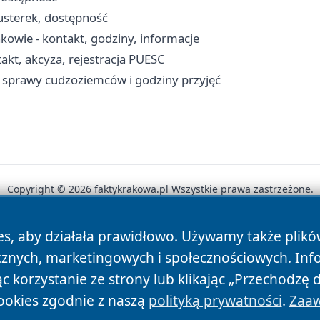
 usterek, dostępność
kowie - kontakt, godziny, informacje
kt, akcyza, rejestracja PUESC
 sprawy cudzoziemców i godziny przyjęć
Copyright © 2026 faktykrakowa.pl Wszystkie prawa zastrzeżone.
es, aby działała prawidłowo. Używamy także plik
News
Autorzy
Polityka Prywatności
Polityka Cookie
cznych, marketingowych i społecznościowych. Inf
 korzystanie ze strony lub klikając „Przechodzę 
ookies zgodnie z naszą
polityką prywatności
.
Zaaw