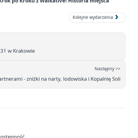
ok po Kroku z Walkative! Historia miejsca
Kolejne wydarzenia
i 31 w Krakowie
Następny >>
nerami - zniżki na narty, lodowiska i Kopalnię Soli
dostępność