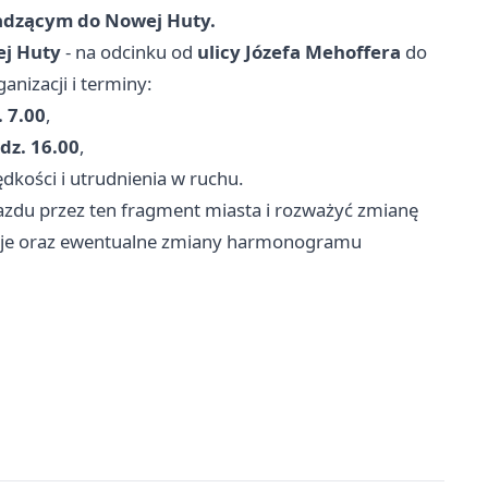
wadzącym do Nowej Huty.
j Huty
- na odcinku od
ulicy Józefa Mehoffera
do
ganizacji i terminy:
 7.00
,
dz. 16.00
,
kości i utrudnienia w ruchu.
azdu przez ten fragment miasta i rozważyć zmianę
acje oraz ewentualne zmiany harmonogramu