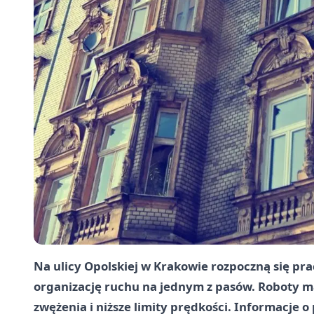
Na ulicy Opolskiej w Krakowie rozpoczną się pr
organizację ruchu na jednym z pasów. Roboty ma
zwężenia i niższe limity prędkości. Informacje 