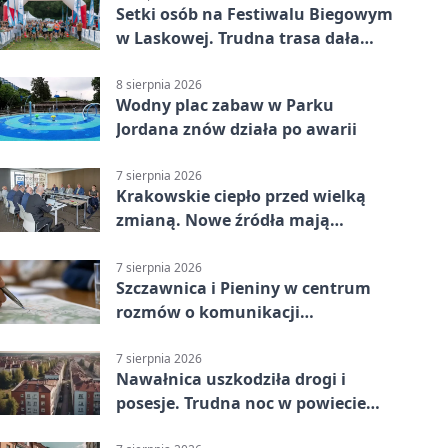
Setki osób na Festiwalu Biegowym
w Laskowej. Trudna trasa dała
zawodnikom w kość
8 sierpnia 2026
Wodny plac zabaw w Parku
Jordana znów działa po awarii
7 sierpnia 2026
Krakowskie ciepło przed wielką
zmianą. Nowe źródła mają
ustabilizować ceny
7 sierpnia 2026
Szczawnica i Pieniny w centrum
rozmów o komunikacji
południowej Małopolski
7 sierpnia 2026
Nawałnica uszkodziła drogi i
posesje. Trudna noc w powiecie
tarnowskim