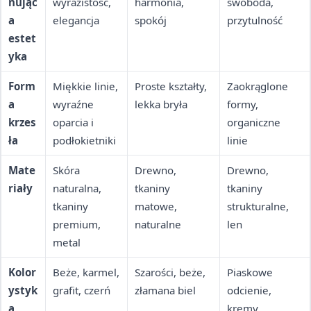
nując
wyrazistość,
harmonia,
swoboda,
a
elegancja
spokój
przytulność
estet
yka
Form
Miękkie linie,
Proste kształty,
Zaokrąglone
a
wyraźne
lekka bryła
formy,
krzes
oparcia i
organiczne
ła
podłokietniki
linie
Mate
Skóra
Drewno,
Drewno,
riały
naturalna,
tkaniny
tkaniny
tkaniny
matowe,
strukturalne,
premium,
naturalne
len
metal
Kolor
Beże, karmel,
Szarości, beże,
Piaskowe
ystyk
grafit, czerń
złamana biel
odcienie,
a
kremy,