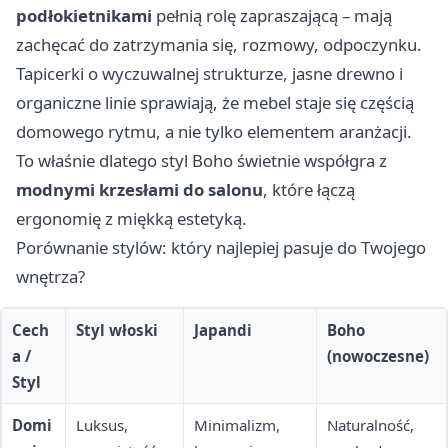
podłokietnikami
pełnią rolę zapraszającą – mają
zachęcać do zatrzymania się, rozmowy, odpoczynku.
Tapicerki o wyczuwalnej strukturze, jasne drewno i
organiczne linie sprawiają, że mebel staje się częścią
domowego rytmu, a nie tylko elementem aranżacji.
To właśnie dlatego styl Boho świetnie współgra z
modnymi krzesłami do salonu
, które łączą
ergonomię z miękką estetyką.
Porównanie stylów: który najlepiej pasuje do Twojego
wnętrza?
Cech
Styl włoski
Japandi
Boho
a /
(nowoczesne)
Styl
Domi
Luksus,
Minimalizm,
Naturalność,