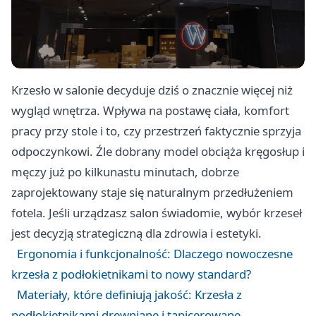
Krzesło w salonie decyduje dziś o znacznie więcej niż
wygląd wnętrza. Wpływa na postawę ciała, komfort
pracy przy stole i to, czy przestrzeń faktycznie sprzyja
odpoczynkowi. Źle dobrany model obciąża kręgosłup i
męczy już po kilkunastu minutach, dobrze
zaprojektowany staje się naturalnym przedłużeniem
fotela. Jeśli urządzasz salon świadomie, wybór krzeseł
jest decyzją strategiczną dla zdrowia i estetyki.
Ergonomia i funkcjonalność: Dlaczego nowoczesne
krzesła z podłokietnikami to nowy standard?
Materiały, które definiują jakość: Krzesła z
podłokietnikami drewniane i tapicerowane