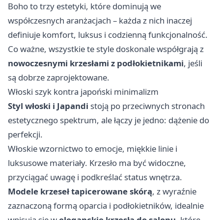
Boho to trzy estetyki, które dominują we
współczesnych aranżacjach – każda z nich inaczej
definiuje komfort, luksus i codzienną funkcjonalność.
Co ważne, wszystkie te style doskonale współgrają z
nowoczesnymi krzesłami z podłokietnikami
, jeśli
są dobrze zaprojektowane.
Włoski szyk kontra japoński minimalizm
Styl włoski i Japandi
stoją po przeciwnych stronach
estetycznego spektrum, ale łączy je jedno: dążenie do
perfekcji.
Włoskie wzornictwo to emocje, miękkie linie i
luksusowe materiały. Krzesło ma być widoczne,
przyciągać uwagę i podkreślać status wnętrza.
Modele krzeseł tapicerowane skórą
, z wyraźnie
zaznaczoną formą oparcia i podłokietników, idealnie
wpisują się w
eleganckie krzesła do salonu
, które