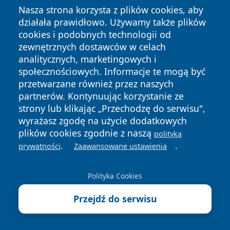
Nowy Cmentarz Żydowski - Kraków
Nasza strona korzysta z plików cookies, aby
Krok po Kroku z Walkative! Historia
działała prawidłowo. Używamy także plików
miejsca
cookies i podobnych technologii od
zewnętrznych dostawców w celach
Kolejne wydarzenia
analitycznych, marketingowych i
społecznościowych. Informacje te mogą być
Ostatnie Artykuły
przetwarzane również przez naszych
partnerów. Kontynuując korzystanie ze
8 sierpnia 2026
strony lub klikając „Przechodzę do serwisu",
Apteki w Krakowie - godziny
wyrażasz zgodę na użycie dodatkowych
otwarcia, dyżury, apteka
plików cookies zgodnie z naszą
całodobowa
polityką
.
.
prywatności
Zaawansowane ustawienia
8 sierpnia 2026
Apteki Kraków-Podgórze, Kraków -
adresy, telefony, godziny otwarcia
Polityka Cookies
Przejdź do serwisu
8 sierpnia 2026
[PIŁKA NOŻNA] Betclic 2. liga:
Podhale Nowy Targ – Hutnik