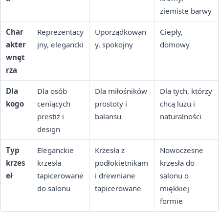
ziemiste barwy
Char
Reprezentacy
Uporządkowan
Ciepły,
akter
jny, elegancki
y, spokojny
domowy
wnęt
rza
Dla
Dla osób
Dla miłośników
Dla tych, którzy
kogo
ceniących
prostoty i
chcą luzu i
prestiż i
balansu
naturalności
design
Typ
Eleganckie
Krzesła z
Nowoczesne
krzes
krzesła
podłokietnikam
krzesła do
eł
tapicerowane
i drewniane
salonu o
do salonu
tapicerowane
miękkiej
formie