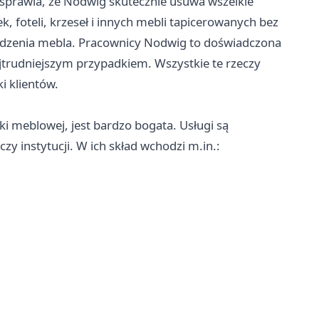
, sprawia, że Nodwig skutecznie usuwa wszelkie
, foteli, krzeseł i innych mebli tapicerowanych bez
rudzenia mebla. Pracownicy Nodwig to doświadczona
jtrudniejszym przypadkiem. Wszystkie te rzeczy
ki klientów.
ki meblowej, jest bardzo bogata. Usługi są
zy instytucji. W ich skład wchodzi m.in.: