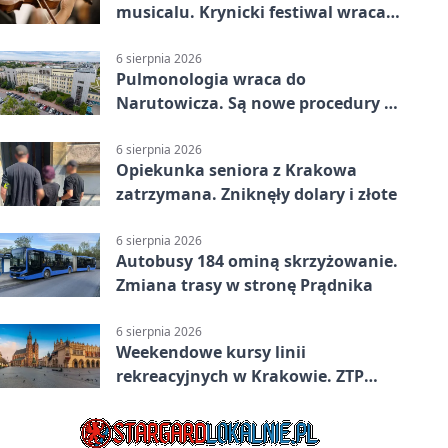
musicalu. Krynicki festiwal wraca z
rozmachem
6 sierpnia 2026
Pulmonologia wraca do
Narutowicza. Są nowe procedury i
15 łóżek
6 sierpnia 2026
Opiekunka seniora z Krakowa
zatrzymana. Zniknęły dolary i złote
6 sierpnia 2026
Autobusy 184 ominą skrzyżowanie.
Zmiana trasy w stronę Prądnika
6 sierpnia 2026
Weekendowe kursy linii
rekreacyjnych w Krakowie. ZTP
wzmacnia ofertę