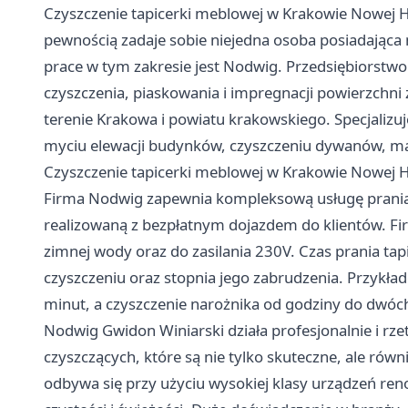
Czyszczenie tapicerki meblowej w Krakowie Nowej Huc
pewnością zadaje sobie niejedna osoba posiadająca 
prace w tym zakresie jest Nodwig. Przedsiębiorstwo
czyszczenia, piaskowania i impregnacji powierzchn
terenie Krakowa i powiatu krakowskiego. Specjalizuj
myciu elewacji budynków, czyszczeniu dywanów, mat
Czyszczenie tapicerki meblowej w Krakowie Nowej H
Firma Nodwig zapewnia kompleksową usługę prania t
realizowaną z bezpłatnym dojazdem do klientów. Fi
zimnej wody oraz do zasilania 230V. Czas prania tap
czyszczeniu oraz stopnia jego zabrudzenia. Przykład
minut, a czyszczenie narożnika od godziny do dwóc
Nodwig Gwidon Winiarski działa profesjonalnie i rze
czyszczących, które są nie tylko skuteczne, ale rów
odbywa się przy użyciu wysokiej klasy urządzeń r