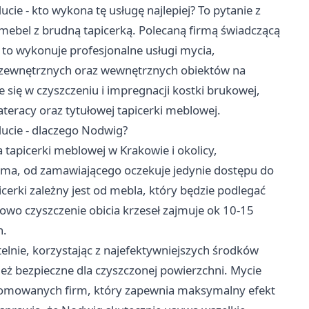
ie - kto wykona tę usługę najlepiej? To pytanie z
mebel z brudną tapicerką. Polecaną firmą świadczącą
 to wykonuje profesjonalne usługi mycia,
i zewnętrznych oraz wewnętrznych obiektów na
e się w czyszczeniu i impregnacji kostki brukowej,
eracy oraz tytułowej tapicerki meblowej.
ucie - dlaczego Nodwig?
apicerki meblowej w Krakowie i okolicy,
rma, od zamawiającego oczekuje jedynie dostępu do
icerki zależny jest od mebla, który będzie podlegać
owo czyszczenie obicia krzeseł zajmuje ok 10-15
h.
telnie, korzystając z najefektywniejszych środków
nież bezpieczne dla czyszczonej powierzchni. Mycie
enomowanych firm, który zapewnia maksymalny efekt