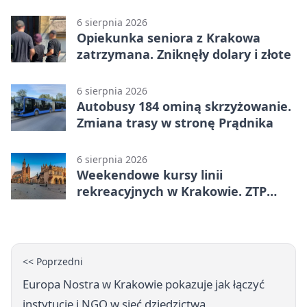
15 łóżek
6 sierpnia 2026
Opiekunka seniora z Krakowa
zatrzymana. Zniknęły dolary i złote
6 sierpnia 2026
Autobusy 184 ominą skrzyżowanie.
Zmiana trasy w stronę Prądnika
6 sierpnia 2026
Weekendowe kursy linii
rekreacyjnych w Krakowie. ZTP
wzmacnia ofertę
<< Poprzedni
Europa Nostra w Krakowie pokazuje jak łączyć
instytucje i NGO w sieć dziedzictwa