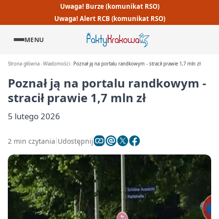
Uwaga! Burze (komunikat RSO)
Uwaga! Alert RCB (komunikat RSO)
MENU
Strona główna
Wiadomości
Poznał ją na portalu randkowym - stracił prawie 1,7 mln zł
Poznał ją na portalu randkowym -
stracił prawie 1,7 mln zł
5 lutego 2026
2 min czytania
Udostępnij