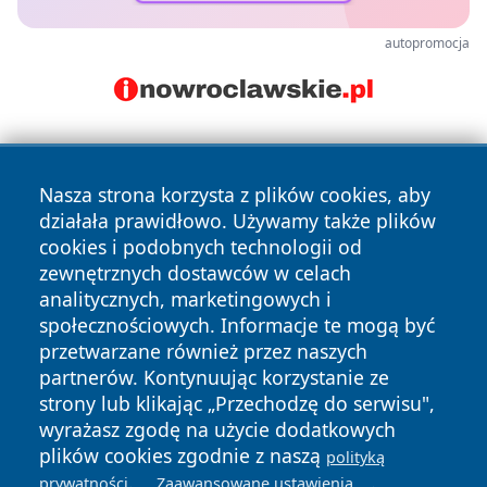
autopromocja
Nasza strona korzysta z plików cookies, aby
działała prawidłowo. Używamy także plików
cookies i podobnych technologii od
zewnętrznych dostawców w celach
Copyright © 2026 faktykrakowa.pl Wszystkie prawa
analitycznych, marketingowych i
zastrzeżone.
społecznościowych. Informacje te mogą być
przetwarzane również przez naszych
partnerów. Kontynuując korzystanie ze
Polityka
Polityka
News
Autorzy
strony lub klikając „Przechodzę do serwisu",
Prywatności
Cookies
wyrażasz zgodę na użycie dodatkowych
plików cookies zgodnie z naszą
polityką
.
.
prywatności
Zaawansowane ustawienia