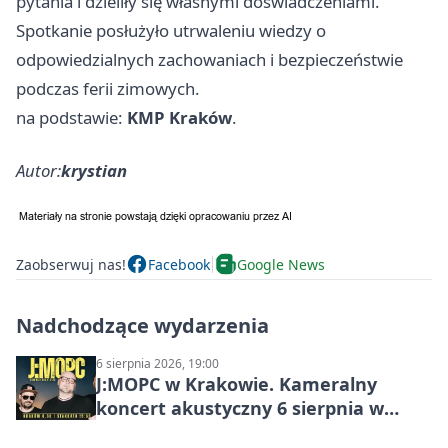
pytania i dzieliły się własnymi doświadczeniami.
Spotkanie posłużyło utrwaleniu wiedzy o
odpowiedzialnych zachowaniach i bezpieczeństwie
podczas ferii zimowych.
na podstawie:
KMP Kraków
.
Autor:
krystian
Zaobserwuj nas!
Facebook
Google News
Nadchodzące wydarzenia
6 sierpnia 2026, 19:00
J:МОРС w Krakowie. Kameralny
koncert akustyczny 6 sierpnia w
Stakkato • Art Space