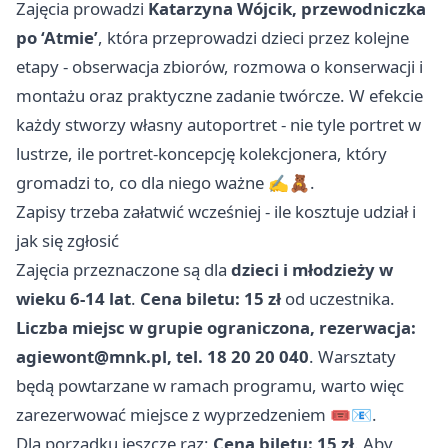
Zajęcia prowadzi
Katarzyna Wójcik, przewodniczka
po ‘Atmie’
, która przeprowadzi dzieci przez kolejne
etapy - obserwacja zbiorów, rozmowa o konserwacji i
montażu oraz praktyczne zadanie twórcze. W efekcie
każdy stworzy własny autoportret - nie tyle portret w
lustrze, ile portret-koncepcję kolekcjonera, który
gromadzi to, co dla niego ważne ✍️🧸.
Zapisy trzeba załatwić wcześniej - ile kosztuje udział i
jak się zgłosić
Zajęcia przeznaczone są dla
dzieci i młodzieży w
wieku 6-14 lat
.
Cena biletu: 15 zł
od uczestnika.
Liczba miejsc w grupie ograniczona, rezerwacja:
agiewont@mnk.pl
, tel. 18 20 20 040
. Warsztaty
będą powtarzane w ramach programu, warto więc
zarezerwować miejsce z wyprzedzeniem 🎟️📧.
Dla porządku jeszcze raz:
Cena biletu: 15 zł
. Aby