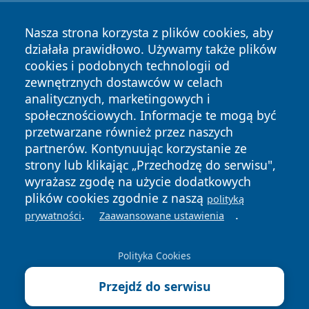
Nasza strona korzysta z plików cookies, aby
działała prawidłowo. Używamy także plików
cookies i podobnych technologii od
zewnętrznych dostawców w celach
analitycznych, marketingowych i
społecznościowych. Informacje te mogą być
Copyright © 2026 faktykrakowa.pl Wszystkie prawa
zastrzeżone.
przetwarzane również przez naszych
partnerów. Kontynuując korzystanie ze
strony lub klikając „Przechodzę do serwisu",
Polityka
Polityka
wyrażasz zgodę na użycie dodatkowych
News
Autorzy
Prywatności
Cookies
plików cookies zgodnie z naszą
polityką
.
.
prywatności
Zaawansowane ustawienia
Polityka Cookies
Przejdź do serwisu