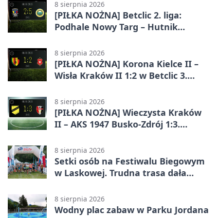
8 sierpnia 2026
[PIŁKA NOŻNA] Betclic 2. liga:
Podhale Nowy Targ – Hutnik
Kraków 2:5. Krakowianie z
efektownym zwycięstwem
8 sierpnia 2026
[PIŁKA NOŻNA] Korona Kielce II –
Wisła Kraków II 1:2 w Betclic 3.
Lidze Grupa 4 (Grupa IV). Wisła
odwróciła losy meczu
8 sierpnia 2026
[PIŁKA NOŻNA] Wieczysta Kraków
II – AKS 1947 Busko-Zdrój 1:3.
Goście zabrali punkty w Betclic 3.
Liga Grupa 4 (Grupa IV)
8 sierpnia 2026
Setki osób na Festiwalu Biegowym
w Laskowej. Trudna trasa dała
zawodnikom w kość
8 sierpnia 2026
Wodny plac zabaw w Parku Jordana