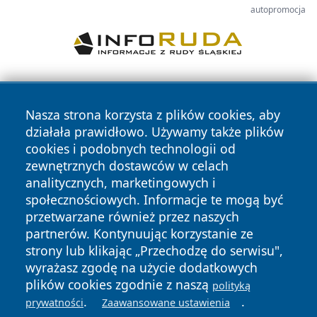
autopromocja
Nasza strona korzysta z plików cookies, aby
działała prawidłowo. Używamy także plików
cookies i podobnych technologii od
zewnętrznych dostawców w celach
Copyright © 2026 faktykrakowa.pl Wszystkie prawa
analitycznych, marketingowych i
zastrzeżone.
społecznościowych. Informacje te mogą być
przetwarzane również przez naszych
partnerów. Kontynuując korzystanie ze
Polityka
Polityka
News
Autorzy
strony lub klikając „Przechodzę do serwisu",
Prywatności
Cookies
wyrażasz zgodę na użycie dodatkowych
plików cookies zgodnie z naszą
polityką
.
.
prywatności
Zaawansowane ustawienia