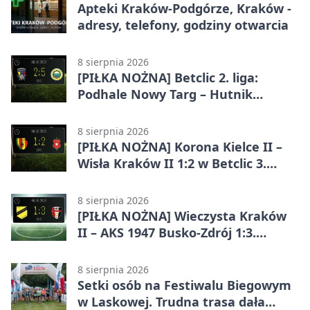
Apteki Kraków-Podgórze, Kraków -
adresy, telefony, godziny otwarcia
8 sierpnia 2026
[PIŁKA NOŻNA] Betclic 2. liga:
Podhale Nowy Targ – Hutnik
Kraków 2:5. Krakowianie z
efektownym zwycięstwem
8 sierpnia 2026
[PIŁKA NOŻNA] Korona Kielce II –
Wisła Kraków II 1:2 w Betclic 3.
Lidze Grupa 4 (Grupa IV). Wisła
odwróciła losy meczu
8 sierpnia 2026
[PIŁKA NOŻNA] Wieczysta Kraków
II – AKS 1947 Busko-Zdrój 1:3.
Goście zabrali punkty w Betclic 3.
Liga Grupa 4 (Grupa IV)
8 sierpnia 2026
Setki osób na Festiwalu Biegowym
w Laskowej. Trudna trasa dała