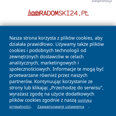
autopromocja
Nasza strona korzysta z plików cookies, aby
działała prawidłowo. Używamy także plików
cookies i podobnych technologii od
zewnętrznych dostawców w celach
Copyright © 2026 faktykrakowa.pl Wszystkie prawa
analitycznych, marketingowych i
zastrzeżone.
społecznościowych. Informacje te mogą być
przetwarzane również przez naszych
partnerów. Kontynuując korzystanie ze
Polityka
Polityka
News
Autorzy
strony lub klikając „Przechodzę do serwisu",
Prywatności
Cookies
wyrażasz zgodę na użycie dodatkowych
plików cookies zgodnie z naszą
polityką
.
.
prywatności
Zaawansowane ustawienia