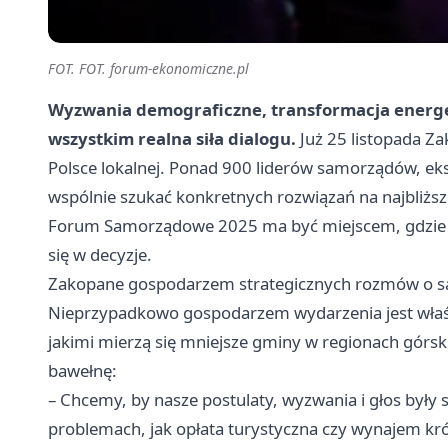
FOT. FOT. forum-ekonomiczne.pl
Wyzwania demograficzne, transformacja energety
wszystkim realna siła dialogu.
Już 25 listopada Za
Polsce lokalnej. Ponad 900 liderów samorządów, eksp
wspólnie szukać konkretnych rozwiązań na najbliższ
Forum Samorządowe 2025 ma być miejscem, gdzie dz
się w decyzje.
Zakopane gospodarzem strategicznych rozmów o sa
Nieprzypadkowo gospodarzem wydarzenia jest właśni
jakimi mierzą się mniejsze gminy w regionach górski
bawełnę:
– Chcemy, by nasze postulaty, wyzwania i głos był
problemach, jak opłata turystyczna czy wynajem kr