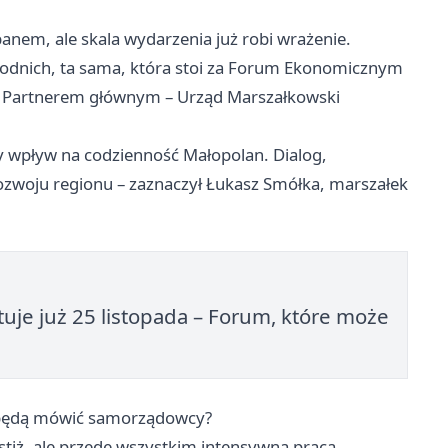
em, ale skala wydarzenia już robi wrażenie.
hodnich, ta sama, która stoi za Forum Ekonomicznym
 Partnerem głównym – Urząd Marszałkowski
y wpływ na codzienność Małopolan. Dialog,
zwoju regionu – zaznaczył Łukasz Smółka, marszałek
je już 25 listopada – Forum, które może
m będą mówić samorządowcy?
iż, ale przede wszystkim intensywna praca