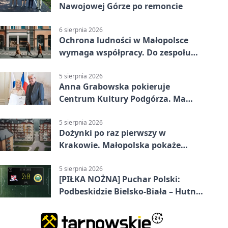
Nawojowej Górze po remoncie
6 sierpnia 2026
Ochrona ludności w Małopolsce
wymaga współpracy. Do zespołu
dołączają trzy osoby
5 sierpnia 2026
Anna Grabowska pokieruje
Centrum Kultury Podgórza. Ma
plan na rozwój instytucji
5 sierpnia 2026
Dożynki po raz pierwszy w
Krakowie. Małopolska pokaże
swoje tradycje
5 sierpnia 2026
[PIŁKA NOŻNA] Puchar Polski:
Podbeskidzie Bielsko-Biała – Hutnik
Kraków 2:0. Dwa ciosy po przerwie
w Dankowicach