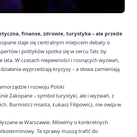
czna, finanse, zdrowie, turystyka – ale przede
kopane staje się centralnym miejscem debaty o
ertów i polityków spotka się w sercu Tatr, by
e lata. W czasach niepewności i rosnących wyzwań,
iałania wyprzedzają kryzysy – a słowa zamieniają
morządzie i rozwoju Polski
e Zakopane – symbol turystyki, ale i wyzwań, z
ch. Burmistrz miasta, Łukasz Filipowicz, nie owija w
y słyszane w Warszawie. Mówimy o konkretnych
ótkoterminowy. Te sprawy muszą trafić do