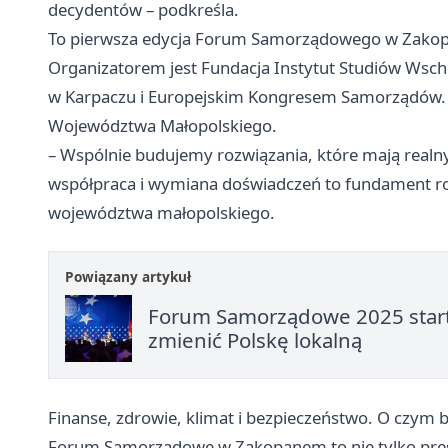
decydentów – podkreśla.
To pierwsza edycja Forum Samorządowego w Zakopan
Organizatorem jest Fundacja Instytut Studiów Wsc
w Karpaczu i Europejskim Kongresem Samorządów.
Województwa Małopolskiego.
– Wspólnie budujemy rozwiązania, które mają realn
współpraca i wymiana doświadczeń to fundament ro
województwa małopolskiego.
Powiązany artykuł
Forum Samorządowe 2025 startu
zmienić Polskę lokalną
Finanse, zdrowie, klimat i bezpieczeństwo. O czy
Forum Samorządowe w Zakopanem to nie tylko prest