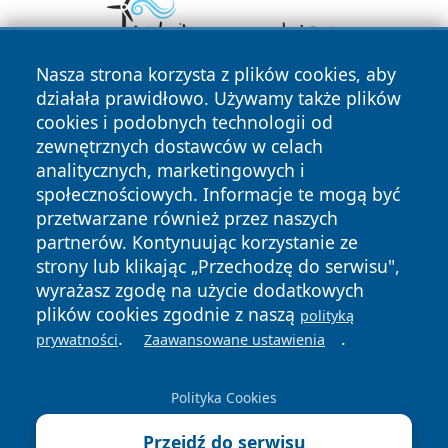
Nasza strona korzysta z plików cookies, aby
działała prawidłowo. Używamy także plików
cookies i podobnych technologii od
zewnętrznych dostawców w celach
analitycznych, marketingowych i
społecznościowych. Informacje te mogą być
przetwarzane również przez naszych
Copyright © 2026 faktykrakowa.pl Wszystkie prawa
zastrzeżone.
partnerów. Kontynuując korzystanie ze
strony lub klikając „Przechodzę do serwisu",
wyrażasz zgodę na użycie dodatkowych
Polityka
Polityka
plików cookies zgodnie z naszą
polityką
News
Autorzy
Prywatności
Cookies
.
.
prywatności
Zaawansowane ustawienia
Polityka Cookies
Przejdź do serwisu