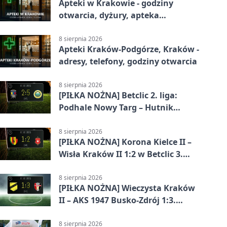
Apteki w Krakowie - godziny
otwarcia, dyżury, apteka
całodobowa
8 sierpnia 2026
Apteki Kraków-Podgórze, Kraków -
adresy, telefony, godziny otwarcia
8 sierpnia 2026
[PIŁKA NOŻNA] Betclic 2. liga:
Podhale Nowy Targ – Hutnik
Kraków 2:5. Krakowianie z
efektownym zwycięstwem
8 sierpnia 2026
[PIŁKA NOŻNA] Korona Kielce II –
Wisła Kraków II 1:2 w Betclic 3.
Lidze Grupa 4 (Grupa IV). Wisła
odwróciła losy meczu
8 sierpnia 2026
[PIŁKA NOŻNA] Wieczysta Kraków
II – AKS 1947 Busko-Zdrój 1:3.
Goście zabrali punkty w Betclic 3.
Liga Grupa 4 (Grupa IV)
8 sierpnia 2026