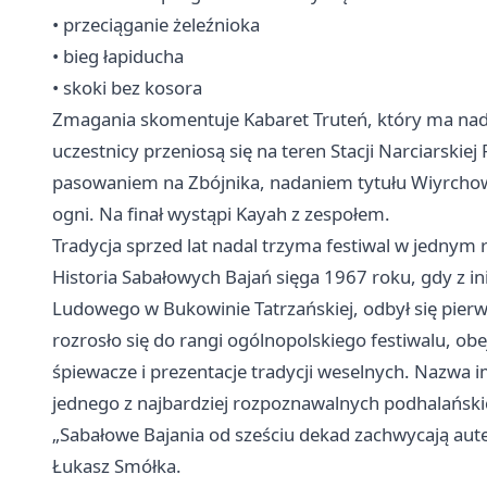
• przeciąganie żeleźnioka
• bieg łapiducha
• skoki bez kosora
Zmagania skomentuje Kabaret Truteń, który ma nad
uczestnicy przeniosą się na teren Stacji Narciarskie
pasowaniem na Zbójnika, nadaniem tytułu Wiyrchow
ogni. Na finał wystąpi Kayah z zespołem.
Tradycja sprzed lat nadal trzyma festiwal w jednym 
Historia Sabałowych Bajań sięga 1967 roku, gdy z i
Ludowego w Bukowinie Tatrzańskiej, odbył się pier
rozrosło się do rangi ogólnopolskiego festiwalu, o
śpiewacze i prezentacje tradycji weselnych. Nazwa 
jednego z najbardziej rozpoznawalnych podhalański
„Sabałowe Bajania od sześciu dekad zachwycają aute
Łukasz Smółka.