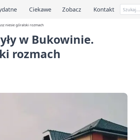
ydatne
Ciekawe
Zobacz
Kontakt
usz niesie góralski rozmach
yły w Bukowinie.
ski rozmach