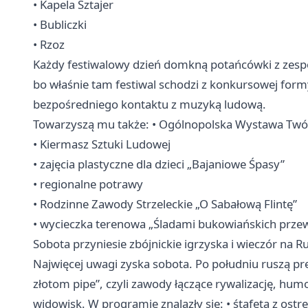
• Kapela Sztajer
• Bubliczki
• Rzoz
Każdy festiwalowy dzień domkną potańcówki z zes
bo właśnie tam festiwal schodzi z konkursowej form
bezpośredniego kontaktu z muzyką ludową.
Towarzyszą mu także: • Ogólnopolska Wystawa Twó
• Kiermasz Sztuki Ludowej
• zajęcia plastyczne dla dzieci „Bajaniowe Śpasy”
• regionalne potrawy
• Rodzinne Zawody Strzeleckie „O Sabałową Flintę”
• wycieczka terenowa „Śladami bukowiańskich prz
Sobota przyniesie zbójnickie igrzyska i wieczór na Ru
Najwięcej uwagi zyska sobota. Po południu ruszą p
złotom pipe”, czyli zawody łączące rywalizację, hum
widowisk. W programie znalazły się: • śtafeta z ost