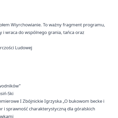
połem Wiyrchowianie. To ważny fragment programu,
y i wraca do wspólnego grania, tańca oraz
rczości Ludowej
ewodników”
siń-Ski
remierowe I Zbójnickie Igrzyska „O bukowom becke i
or i sprawność charakterystyczną dla góralskich
rewkami