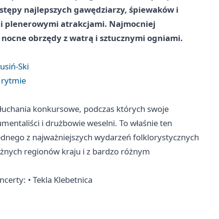
stępy najlepszych gawędziarzy, śpiewaków i
i plenerowymi atrakcjami. Najmocniej
 nocne obrzędy z watrą i sztucznymi ogniami.
usiń-Ski
 rytmie
esłuchania konkursowe, podczas których swoje
mentaliści i drużbowie weselni. To właśnie ten
ednego z najważniejszych wydarzeń folklorystycznych
óżnych regionów kraju i z bardzo różnym
rty: • Tekla Klebetnica