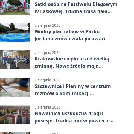
Setki osób na Festiwalu Biegowym
w Laskowej. Trudna trasa dała
zawodnikom w kość
8 sierpnia 2026
Wodny plac zabaw w Parku
Jordana znów działa po awarii
7 sierpnia 2026
Krakowskie ciepło przed wielką
zmianą. Nowe źródła mają
ustabilizować ceny
7 sierpnia 2026
Szczawnica i Pieniny w centrum
rozmów o komunikacji
południowej Małopolski
7 sierpnia 2026
Nawałnica uszkodziła drogi i
posesje. Trudna noc w powiecie
tarnowskim