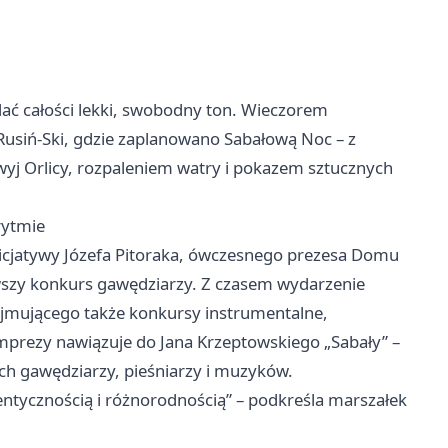
ać całości lekki, swobodny ton. Wieczorem
j Rusiń-Ski, gdzie zaplanowano Sabałową Noc – z
yj Orlicy, rozpaleniem watry i pokazem sztucznych
rytmie
nicjatywy Józefa Pitoraka, ówczesnego prezesa Domu
wszy konkurs gawędziarzy. Z czasem wydarzenie
bejmującego także konkursy instrumentalne,
imprezy nawiązuje do Jana Krzeptowskiego „Sabały” –
ch gawędziarzy, pieśniarzy i muzyków.
ntycznością i różnorodnością” – podkreśla marszałek