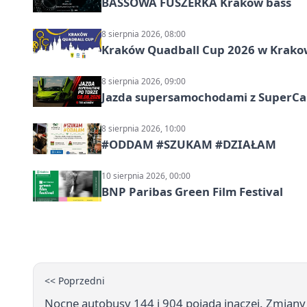
BASSOWA FUSZERKA Kraków bass
8 sierpnia 2026, 08:00
Kraków Quadball Cup 2026 w Krakowi
8 sierpnia 2026, 09:00
Jazda supersamochodami z SuperCar
8 sierpnia 2026, 10:00
#ODDAM #SZUKAM #DZIAŁAM
10 sierpnia 2026, 00:00
BNP Paribas Green Film Festival
<< Poprzedni
Nocne autobusy 144 i 904 pojadą inaczej. Zmian