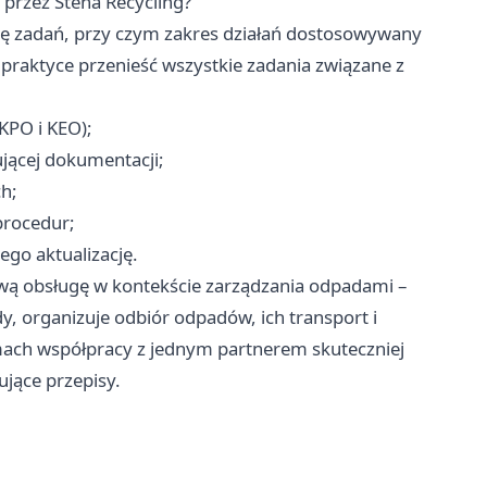
rzez Stena Recycling?
tę zadań, przy czym zakres działań dostosowywany
 praktyce przenieść wszystkie zadania związane z
KPO i KEO);
jącej dokumentacji;
h;
procedur;
ego aktualizację.
wą obsługę w kontekście zarządzania odpadami –
y, organizuje odbiór odpadów, ich transport i
mach współpracy z jednym partnerem skuteczniej
jące przepisy.