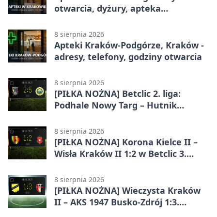
otwarcia, dyżury, apteka
całodobowa
8 sierpnia 2026
Apteki Kraków-Podgórze, Kraków -
adresy, telefony, godziny otwarcia
8 sierpnia 2026
[PIŁKA NOŻNA] Betclic 2. liga:
Podhale Nowy Targ – Hutnik
Kraków 2:5. Krakowianie z
efektownym zwycięstwem
8 sierpnia 2026
[PIŁKA NOŻNA] Korona Kielce II –
Wisła Kraków II 1:2 w Betclic 3.
Lidze Grupa 4 (Grupa IV). Wisła
odwróciła losy meczu
8 sierpnia 2026
[PIŁKA NOŻNA] Wieczysta Kraków
II – AKS 1947 Busko-Zdrój 1:3.
Goście zabrali punkty w Betclic 3.