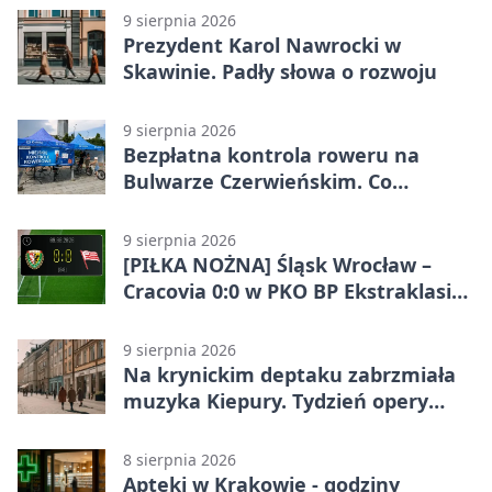
9 sierpnia 2026
Prezydent Karol Nawrocki w
Skawinie. Padły słowa o rozwoju
9 sierpnia 2026
Bezpłatna kontrola roweru na
Bulwarze Czerwieńskim. Co
sprawdzą serwisanci
9 sierpnia 2026
[PIŁKA NOŻNA] Śląsk Wrocław –
Cracovia 0:0 w PKO BP Ekstraklasie.
Krakowianie wracają z jednym
punktem
9 sierpnia 2026
Na krynickim deptaku zabrzmiała
muzyka Kiepury. Tydzień opery
przed publicznością
8 sierpnia 2026
Apteki w Krakowie - godziny