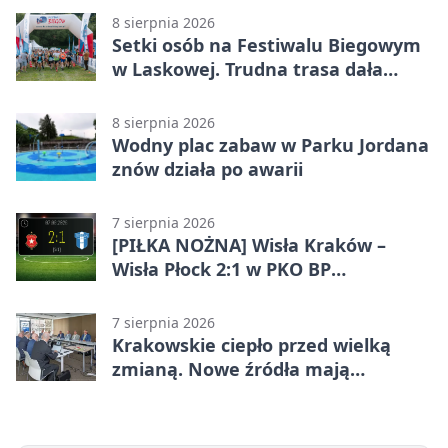
Liga Grupa 4 (Grupa IV)
8 sierpnia 2026
Setki osób na Festiwalu Biegowym
w Laskowej. Trudna trasa dała
zawodnikom w kość
8 sierpnia 2026
Wodny plac zabaw w Parku Jordana
znów działa po awarii
7 sierpnia 2026
[PIŁKA NOŻNA] Wisła Kraków –
Wisła Płock 2:1 w PKO BP
Ekstraklasie. Krakowianie z
ważnymi punktami
7 sierpnia 2026
Krakowskie ciepło przed wielką
zmianą. Nowe źródła mają
ustabilizować ceny