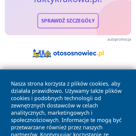
SPRAWDŹ SZCZEGÓŁY
autopromocja
Nasza strona korzysta z plików cookies, aby
działała prawidłowo. Używamy także plików
cookies i podobnych technologii od
zewnętrznych dostawców w celach
Copyright © 2026 faktykrakowa.pl Wszystkie prawa
analitycznych, marketingowych i
zastrzeżone.
społecznościowych. Informacje te mogą być
przetwarzane również przez naszych
partnerów. Kontynuując korzystanie ze
Polityka
Polityka