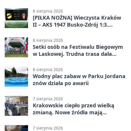
Lidze Grupa 4 (Grupa IV). Wisła
odwróciła losy meczu
8 sierpnia 2026
[PIŁKA NOŻNA] Wieczysta Kraków
II – AKS 1947 Busko-Zdrój 1:3.
Goście zabrali punkty w Betclic 3.
Liga Grupa 4 (Grupa IV)
8 sierpnia 2026
Setki osób na Festiwalu Biegowym
w Laskowej. Trudna trasa dała
zawodnikom w kość
8 sierpnia 2026
Wodny plac zabaw w Parku Jordana
znów działa po awarii
7 sierpnia 2026
Krakowskie ciepło przed wielką
zmianą. Nowe źródła mają
ustabilizować ceny
7 sierpnia 2026