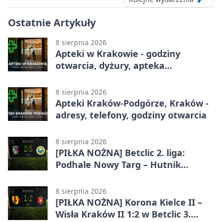
Ostatnie Artykuły
8 sierpnia 2026
Apteki w Krakowie - godziny
otwarcia, dyżury, apteka
całodobowa
8 sierpnia 2026
Apteki Kraków-Podgórze, Kraków -
adresy, telefony, godziny otwarcia
8 sierpnia 2026
[PIŁKA NOŻNA] Betclic 2. liga:
Podhale Nowy Targ – Hutnik
Kraków 2:5. Krakowianie z
efektownym zwycięstwem
8 sierpnia 2026
[PIŁKA NOŻNA] Korona Kielce II –
Wisła Kraków II 1:2 w Betclic 3.