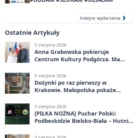
Kolejne wydarzenia
Ostatnie Artykuły
5 sierpnia 2026
Anna Grabowska pokieruje
Centrum Kultury Podgórza. Ma
plan na rozwój instytucji
5 sierpnia 2026
Dożynki po raz pierwszy w
Krakowie. Małopolska pokaże
swoje tradycje
5 sierpnia 2026
[PIŁKA NOŻNA] Puchar Polski:
Podbeskidzie Bielsko-Biała – Hutnik
Kraków 2:0. Dwa ciosy po przerwie
w Dankowicach
5 sierpnia 2026