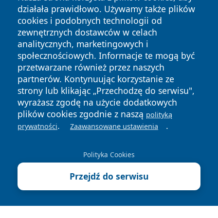
działała prawidłowo. Używamy także plików
cookies i podobnych technologii od
zewnętrznych dostawców w celach
analitycznych, marketingowych i
Copyright © 2026 faktykrakowa.pl Wszystkie prawa
społecznościowych. Informacje te mogą być
zastrzeżone.
przetwarzane również przez naszych
partnerów. Kontynuując korzystanie ze
strony lub klikając „Przechodzę do serwisu",
Polityka
Polityka
News
Autorzy
wyrażasz zgodę na użycie dodatkowych
Prywatności
Cookies
plików cookies zgodnie z naszą
polityką
.
.
prywatności
Zaawansowane ustawienia
Polityka Cookies
Przejdź do serwisu