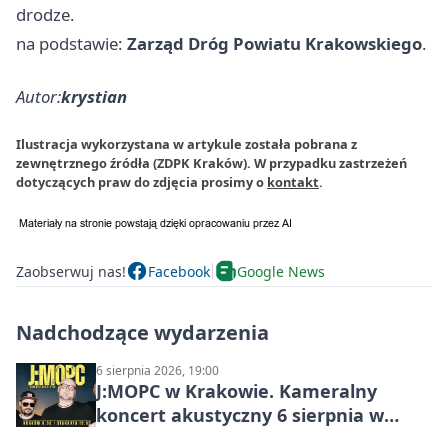
drodze.
na podstawie:
Zarząd Dróg Powiatu Krakowskiego
.
Autor:
krystian
Ilustracja wykorzystana w artykule została pobrana z
zewnętrznego źródła (ZDPK Kraków). W przypadku zastrzeżeń
dotyczących praw do zdjęcia prosimy o
kontakt
.
Zaobserwuj nas!
Facebook
Google News
Nadchodzące wydarzenia
6 sierpnia 2026, 19:00
J:МОРС w Krakowie. Kameralny
koncert akustyczny 6 sierpnia w
Stakkato • Art Space