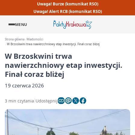
Uwaga! Burze (komunikat RSO)
Uwaga! Alert RCB (komunikat RSO)
MENU
Strona główna
Wiadomości
W Brzoskwini trwa nawierzchniowy etap inwestycji. Finał coraz bliżej
W Brzoskwini trwa
nawierzchniowy etap inwestycji.
Finał coraz bliżej
19 czerwca 2026
3 min czytania
Udostępnij