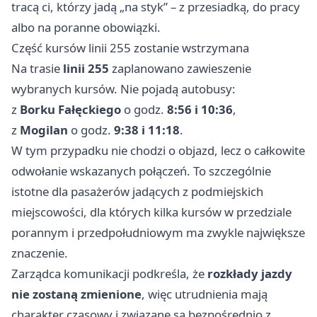
tracą ci, którzy jadą „na styk” – z przesiadką, do pracy
albo na poranne obowiązki.
Część kursów linii 255 zostanie wstrzymana
Na trasie
linii 255
zaplanowano zawieszenie
wybranych kursów. Nie pojadą autobusy:
z
Borku Fałęckiego
o godz.
8:56 i 10:36
,
z
Mogilan
o godz.
9:38 i 11:18
.
W tym przypadku nie chodzi o objazd, lecz o całkowite
odwołanie wskazanych połączeń. To szczególnie
istotne dla pasażerów jadących z podmiejskich
miejscowości, dla których kilka kursów w przedziale
porannym i przedpołudniowym ma zwykle największe
znaczenie.
Zarządca komunikacji podkreśla, że
rozkłady jazdy
nie zostaną zmienione
, więc utrudnienia mają
charakter czasowy i związane są bezpośrednio z