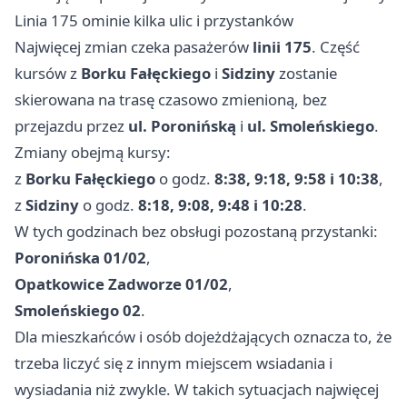
Linia 175 ominie kilka ulic i przystanków
Najwięcej zmian czeka pasażerów
linii 175
. Część
kursów z
Borku Fałęckiego
i
Sidziny
zostanie
skierowana na trasę czasowo zmienioną, bez
przejazdu przez
ul. Poronińską
i
ul. Smoleńskiego
.
Zmiany obejmą kursy:
z
Borku Fałęckiego
o godz.
8:38, 9:18, 9:58 i 10:38
,
z
Sidziny
o godz.
8:18, 9:08, 9:48 i 10:28
.
W tych godzinach bez obsługi pozostaną przystanki:
Poronińska 01/02
,
Opatkowice Zadworze 01/02
,
Smoleńskiego 02
.
Dla mieszkańców i osób dojeżdżających oznacza to, że
trzeba liczyć się z innym miejscem wsiadania i
wysiadania niż zwykle. W takich sytuacjach najwięcej