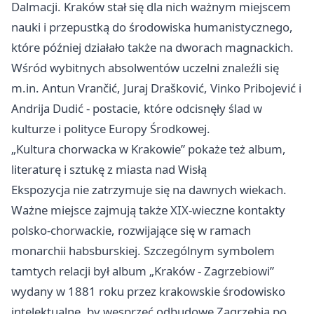
Dalmacji. Kraków stał się dla nich ważnym miejscem
nauki i przepustką do środowiska humanistycznego,
które później działało także na dworach magnackich.
Wśród wybitnych absolwentów uczelni znaleźli się
m.in. Antun Vrančić, Juraj Drašković, Vinko Pribojević i
Andrija Dudić - postacie, które odcisnęły ślad w
kulturze i polityce Europy Środkowej.
„Kultura chorwacka w Krakowie” pokaże też album,
literaturę i sztukę z miasta nad Wisłą
Ekspozycja nie zatrzymuje się na dawnych wiekach.
Ważne miejsce zajmują także XIX-wieczne kontakty
polsko-chorwackie, rozwijające się w ramach
monarchii habsburskiej. Szczególnym symbolem
tamtych relacji był album „Kraków - Zagrzebiowi”
wydany w 1881 roku przez krakowskie środowisko
intelektualne, by wesprzeć odbudowę Zagrzebia po