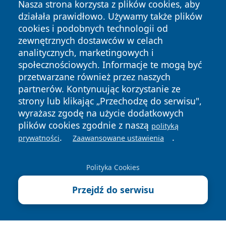
Nasza strona korzysta z plików cookies, aby
działała prawidłowo. Używamy także plików
cookies i podobnych technologii od
zewnętrznych dostawców w celach
analitycznych, marketingowych i
społecznościowych. Informacje te mogą być
Copyright © 2026 faktykrakowa.pl Wszystkie prawa
przetwarzane również przez naszych
zastrzeżone.
partnerów. Kontynuując korzystanie ze
strony lub klikając „Przechodzę do serwisu",
wyrażasz zgodę na użycie dodatkowych
Polityka
Polityka
News
Autorzy
plików cookies zgodnie z naszą
Prywatności
Cookies
polityką
.
.
prywatności
Zaawansowane ustawienia
Polityka Cookies
Przejdź do serwisu