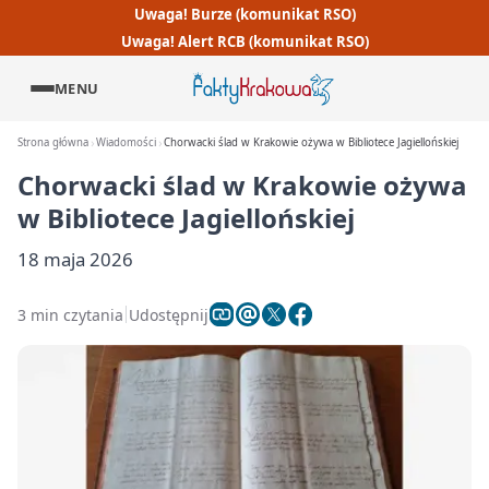
Uwaga! Burze (komunikat RSO)
Uwaga! Alert RCB (komunikat RSO)
MENU
Strona główna
Wiadomości
Chorwacki ślad w Krakowie ożywa w Bibliotece Jagiellońskiej
Chorwacki ślad w Krakowie ożywa
w Bibliotece Jagiellońskiej
18 maja 2026
3 min czytania
Udostępnij