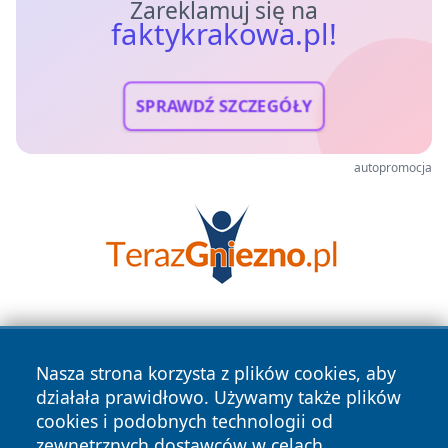
Zareklamuj się na
faktykrakowa.pl!
SPRAWDŹ SZCZEGÓŁY
autopromocja
Nasza strona korzysta z plików cookies, aby
działała prawidłowo. Używamy także plików
cookies i podobnych technologii od
zewnętrznych dostawców w celach