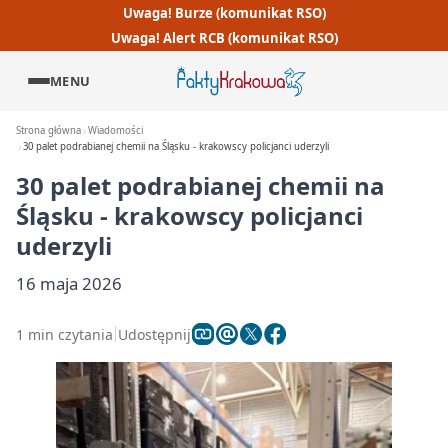
Uwaga! Burze (komunikat RSO)
Uwaga! Alert RCB (komunikat RSO)
MENU
Strona główna
Wiadomości
30 palet podrabianej chemii na Śląsku - krakowscy policjanci uderzyli
30 palet podrabianej chemii na
Śląsku - krakowscy policjanci
uderzyli
16 maja 2026
1 min czytania
Udostępnij