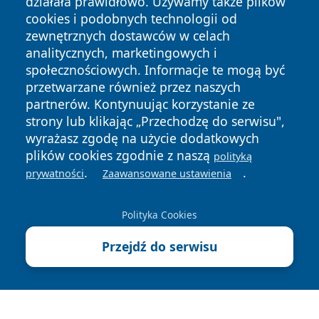
działała prawidłowo. Używamy także plików
cookies i podobnych technologii od
zewnętrznych dostawców w celach
analitycznych, marketingowych i
społecznościowych. Informacje te mogą być
przetwarzane również przez naszych
partnerów. Kontynuując korzystanie ze
Copyright © 2026 faktykrakowa.pl Wszystkie prawa
zastrzeżone.
strony lub klikając „Przechodzę do serwisu",
wyrażasz zgodę na użycie dodatkowych
plików cookies zgodnie z naszą
polityką
Polityka
Polityka
.
.
prywatności
Zaawansowane ustawienia
News
Autorzy
Prywatności
Cookies
Polityka Cookies
Przejdź do serwisu