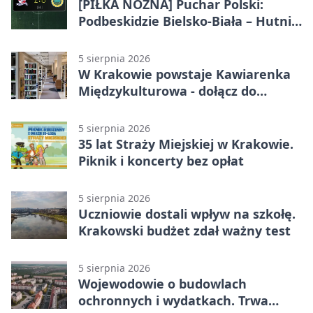
[PIŁKA NOŻNA] Puchar Polski:
Podbeskidzie Bielsko-Biała – Hutnik
Kraków 2:0. Dwa ciosy po przerwie
w Dankowicach
5 sierpnia 2026
W Krakowie powstaje Kawiarenka
Międzykulturowa - dołącz do
SPÓJNI
5 sierpnia 2026
35 lat Straży Miejskiej w Krakowie.
Piknik i koncerty bez opłat
5 sierpnia 2026
Uczniowie dostali wpływ na szkołę.
Krakowski budżet zdał ważny test
5 sierpnia 2026
Wojewodowie o budowlach
ochronnych i wydatkach. Trwa