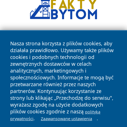
Nasza strona korzysta z plików cookies, aby
działała prawidłowo. Używamy także plików
cookies i podobnych technologii od
zewnętrznych dostawców w celach
Copyright © 2026 faktykrakowa.pl Wszystkie prawa
analitycznych, marketingowych i
zastrzeżone.
społecznościowych. Informacje te mogą być
przetwarzane również przez naszych
partnerów. Kontynuując korzystanie ze
Polityka
Polityka
News
Autorzy
strony lub klikając „Przechodzę do serwisu",
Prywatności
Cookies
wyrażasz zgodę na użycie dodatkowych
plików cookies zgodnie z naszą
polityką
.
.
prywatności
Zaawansowane ustawienia