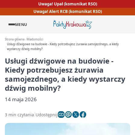
Uwaga! Upał (komunikat RSO)
Uwaga! Alert RCB (komunikat RSO)
MENU
Strona główna
Wiadomości
Usługi dźwigowe na budowie - Kiedy potrzebujesz żurawia samojezdnego, a kiedy
wystarczy dźwig mobilny?
Usługi dźwigowe na budowie -
Kiedy potrzebujesz żurawia
samojezdnego, a kiedy wystarczy
dźwig mobilny?
14 maja 2026
3 min czytania
Udostępnij