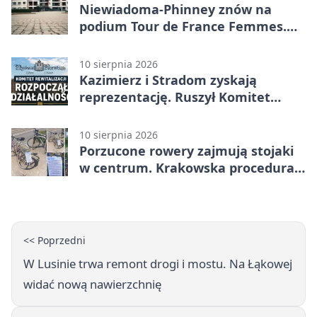
Niewiadoma-Phinney znów na
podium Tour de France Femmes.
Do zwycięstwa zabrakło niewiele
10 sierpnia 2026
Kazimierz i Stradom zyskają
reprezentację. Ruszył Komitet
Rewitalizacji
10 sierpnia 2026
Porzucone rowery zajmują stojaki
w centrum. Krakowska procedura
trwa miesiącami
<< Poprzedni
W Lusinie trwa remont drogi i mostu. Na Łąkowej
widać nową nawierzchnię