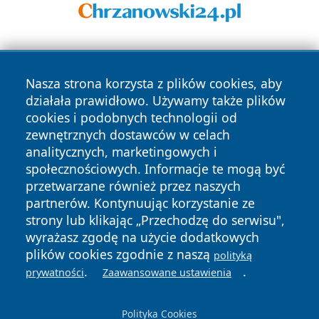
Nasza strona korzysta z plików cookies, aby
działała prawidłowo. Używamy także plików
cookies i podobnych technologii od
zewnętrznych dostawców w celach
Copyright © 2026 faktykrakowa.pl Wszystkie prawa
analitycznych, marketingowych i
zastrzeżone.
społecznościowych. Informacje te mogą być
przetwarzane również przez naszych
partnerów. Kontynuując korzystanie ze
Polityka
Polityka
News
Autorzy
strony lub klikając „Przechodzę do serwisu",
Prywatności
Cookies
wyrażasz zgodę na użycie dodatkowych
plików cookies zgodnie z naszą
polityką
.
.
prywatności
Zaawansowane ustawienia
Polityka Cookies