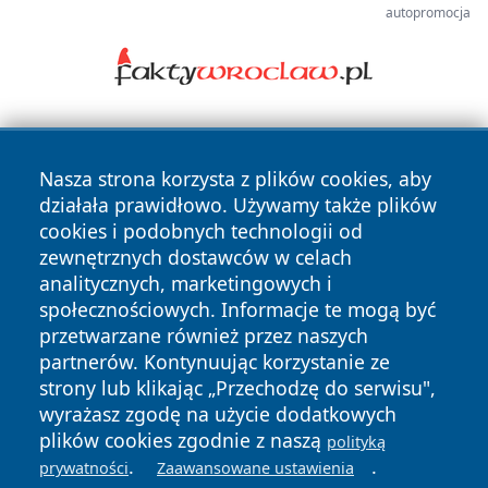
autopromocja
Nasza strona korzysta z plików cookies, aby
działała prawidłowo. Używamy także plików
cookies i podobnych technologii od
zewnętrznych dostawców w celach
Copyright © 2026 faktykrakowa.pl Wszystkie prawa
analitycznych, marketingowych i
zastrzeżone.
społecznościowych. Informacje te mogą być
przetwarzane również przez naszych
partnerów. Kontynuując korzystanie ze
Polityka
Polityka
News
Autorzy
strony lub klikając „Przechodzę do serwisu",
Prywatności
Cookies
wyrażasz zgodę na użycie dodatkowych
plików cookies zgodnie z naszą
polityką
.
.
prywatności
Zaawansowane ustawienia