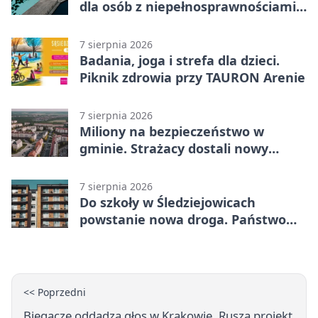
dla osób z niepełnosprawnościami
wyłączone
7 sierpnia 2026
Badania, joga i strefa dla dzieci.
Piknik zdrowia przy TAURON Arenie
7 sierpnia 2026
Miliony na bezpieczeństwo w
gminie. Strażacy dostali nowy
sprzęt
7 sierpnia 2026
Do szkoły w Śledziejowicach
powstanie nowa droga. Państwo
dało ponad 1,6 mln zł
<< Poprzedni
Biegacze oddadzą głos w Krakowie. Rusza projekt