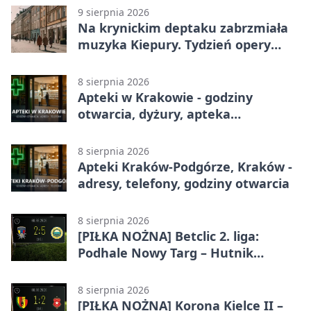
punktem
9 sierpnia 2026
Na krynickim deptaku zabrzmiała
muzyka Kiepury. Tydzień opery
przed publicznością
8 sierpnia 2026
Apteki w Krakowie - godziny
otwarcia, dyżury, apteka
całodobowa
8 sierpnia 2026
Apteki Kraków-Podgórze, Kraków -
adresy, telefony, godziny otwarcia
8 sierpnia 2026
[PIŁKA NOŻNA] Betclic 2. liga:
Podhale Nowy Targ – Hutnik
Kraków 2:5. Krakowianie z
efektownym zwycięstwem
8 sierpnia 2026
[PIŁKA NOŻNA] Korona Kielce II –