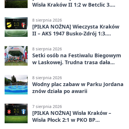
Wisła Kraków II 1:2 w Betclic 3.
Lidze Grupa 4 (Grupa IV). Wisła
odwróciła losy meczu
8 sierpnia 2026
[PIŁKA NOŻNA] Wieczysta Kraków
II – AKS 1947 Busko-Zdrój 1:3.
Goście zabrali punkty w Betclic 3.
Liga Grupa 4 (Grupa IV)
8 sierpnia 2026
Setki osób na Festiwalu Biegowym
w Laskowej. Trudna trasa dała
zawodnikom w kość
8 sierpnia 2026
Wodny plac zabaw w Parku Jordana
znów działa po awarii
7 sierpnia 2026
[PIŁKA NOŻNA] Wisła Kraków –
Wisła Płock 2:1 w PKO BP
Ekstraklasie. Krakowianie z