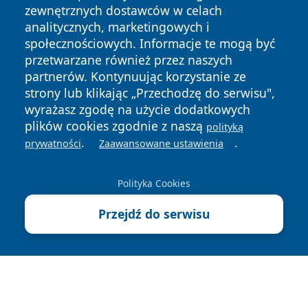
zewnętrznych dostawców w celach
analitycznych, marketingowych i
społecznościowych. Informacje te mogą być
przetwarzane również przez naszych
Copyright © 2026 faktykrakowa.pl Wszystkie prawa
partnerów. Kontynuując korzystanie ze
zastrzeżone.
strony lub klikając „Przechodzę do serwisu",
wyrażasz zgodę na użycie dodatkowych
plików cookies zgodnie z naszą
polityką
Polityka
Polityka
News
Autorzy
.
.
prywatności
Zaawansowane ustawienia
Prywatności
Cookies
Polityka Cookies
Przejdź do serwisu