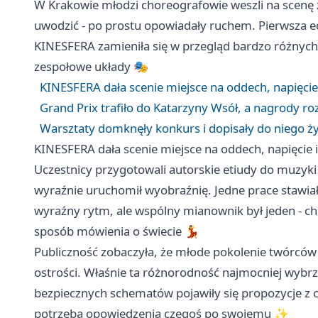
W Krakowie młodzi choreografowie weszli na scenę z
uwodzić - po prostu opowiadały ruchem. Pierwsza 
KINESFERA zamieniła się w przegląd bardzo różnych
zespołowe układy 🎭
KINESFERA dała scenie miejsce na oddech, napięci
Grand Prix trafiło do Katarzyny Wsół, a nagrody ro
Warsztaty domknęły konkurs i dopisały do niego ż
KINESFERA dała scenie miejsce na oddech, napięcie
Uczestnicy przygotowali autorskie etiudy do muzyki 
wyraźnie uruchomił wyobraźnię. Jedne prace stawiały 
wyraźny rytm, ale wspólny mianownik był jeden - cho
sposób mówienia o świecie 💃
Publiczność zobaczyła, że młode pokolenie twórców ta
ostrości. Właśnie ta różnorodność najmocniej wybr
bezpiecznych schematów pojawiły się propozycje 
potrzebą opowiedzenia czegoś po swojemu ✨