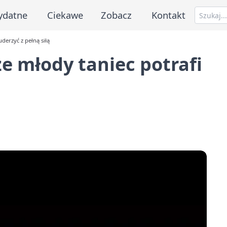
ydatne
Ciekawe
Zobacz
Kontakt
derzyć z pełną siłą
e młody taniec potrafi