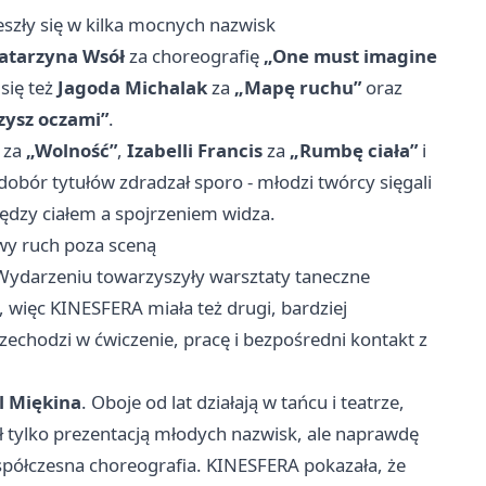
eszły się w kilka mocnych nazwisk
atarzyna Wsół
za choreografię
„One must imagine
się też
Jagoda Michalak
za
„Mapę ruchu”
oraz
zysz oczami”
.
za
„Wolność”
,
Izabelli Francis
za
„Rumbę ciała”
i
dobór tytułów zdradzał sporo - młodzi twórcy sięgali
między ciałem a spojrzeniem widza.
wy ruch poza sceną
 Wydarzeniu towarzyszyły warsztaty taneczne
, więc KINESFERA miała też drugi, bardziej
zechodzi w ćwiczenie, pracę i bezpośredni kontakt z
l Miękina
. Oboje od lat działają w tańcu i teatrze,
ył tylko prezentacją młodych nazwisk, ale naprawdę
spółczesna choreografia. KINESFERA pokazała, że