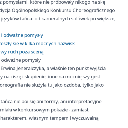
 pomysłami, które nie próbowały nikogo na siłę
edycja Ogólnopolskiego Konkursu Choreograficznego
 języków tańca: od kameralnych solówek po większe,
e i odważne pomysły
zeszły się w kilka mocnych nazwisk
ywy ruch poza sceną
 i odważne pomysły
Erwina Jeneralczyka, a właśnie ten punkt wyjścia
na ciszę i skupienie, inne na mocniejszy gest i
reografia nie służyła tu jako ozdoba, tylko jako
ńca nie boi się ani formy, ani interpretacyjnej
zmiała w konkursowym pokazie - zamiast
z charakterem, własnym tempem i wyczuwalną