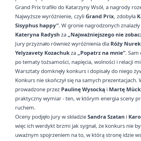
Grand Prix trafiło do Katarzyny Wsół, a nagrody roz
Najwyższe wyróżnienie, czyli
Grand Prix
, zdobyła
K
Sisyphus happy”
. W gronie nagrodzonych znalazły 
Kateryna Radysh
za
„Najważniejszego nie zobac
Jury przyznało również wyróżnienia dla
Róży Nurek
Yelyzavety Kozachuk
za
„Popatrz na mnie”
. Sam 
po tematy tożsamości, napięcia, wolności i relacji 
Warsztaty domknęły konkurs i dopisały do niego ży
Konkurs nie skończył się na samych prezentacjach.
prowadzone przez
Paulinę Wysocką
i
Martę Mück
praktyczny wymiar - ten, w którym energia sceny pr
ruchem.
Oceny podjęło jury w składzie
Sandra Szatan
i
Karo
więc ich werdykt brzmi jak sygnał, że konkurs nie b
uważnym spojrzeniem na to, w którą stronę idzie w