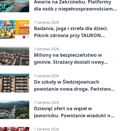
Awaria na Zakrzówku. Platformy
dla osób z niepełnosprawnościami
wyłączone
7 sierpnia 2026
Badania, joga i strefa dla dzieci.
Piknik zdrowia przy TAURON
Arenie
7 sierpnia 2026
Miliony na bezpieczeństwo w
gminie. Strażacy dostali nowy
sprzęt
7 sierpnia 2026
Do szkoły w Śledziejowicach
powstanie nowa droga. Państwo
dało ponad 1,6 mln zł
7 sierpnia 2026
Dziesięć ofert na węzeł w
Jaworniku. Powstanie wiadukt nad
zakopianką
7 sierpnia 2026