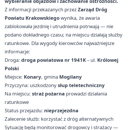
wybieranie objazdów i zachowanie ostrożności.
Z informacji przekazanych przez
Zarząd Dróg
Powiatu Krakowskiego
wynika, że awaria
zablokowała jezdnię i utrudnienia potrwają — nie
podano dokładnego czasu; na miejscu działają służby
ratunkowe. Dla wygody kierowców najważniejsze
informacje:
Droga:
droga powiatowa nr 1941K
– ul.
Królowej
Polski
Miejsce:
Konary
, gmina
Mogilany
Przyczyna: uszkodzony
słup teletechniczny
Na miejscu:
straż pożarna
prowadzi działania
ratunkowe
Status przejazdu:
nieprzejezdna
Zalecenie służb: korzystać z dróg alternatywnych
Sytuację będą monitorować drogowcy i strażacy —