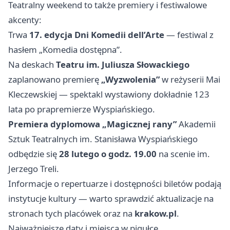
Teatralny weekend to także premiery i festiwalowe
akcenty:
Trwa
17. edycja Dni Komedii dell’Arte
— festiwal z
hasłem „Komedia dostępna”.
Na deskach
Teatru im. Juliusza Słowackiego
zaplanowano premierę
„Wyzwolenia”
w reżyserii Mai
Kleczewskiej — spektakl wystawiony dokładnie 123
lata po prapremierze Wyspiańskiego.
Premiera dyplomowa „Magicznej rany”
Akademii
Sztuk Teatralnych im. Stanisława Wyspiańskiego
odbędzie się
28 lutego o godz. 19.00
na scenie im.
Jerzego Treli.
Informacje o repertuarze i dostępności biletów podają
instytucje kultury — warto sprawdzić aktualizacje na
stronach tych placówek oraz na
krakow.pl
.
Najważniejsze daty i miejsca w pigułce