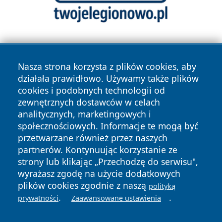
Nasza strona korzysta z plików cookies, aby
działała prawidłowo. Używamy także plików
cookies i podobnych technologii od
zewnętrznych dostawców w celach
Copyright © 2026 faktykrakowa.pl Wszystkie prawa
analitycznych, marketingowych i
zastrzeżone.
społecznościowych. Informacje te mogą być
przetwarzane również przez naszych
partnerów. Kontynuując korzystanie ze
Polityka
Polityka
News
Autorzy
strony lub klikając „Przechodzę do serwisu",
Prywatności
Cookies
wyrażasz zgodę na użycie dodatkowych
plików cookies zgodnie z naszą
polityką
.
.
prywatności
Zaawansowane ustawienia