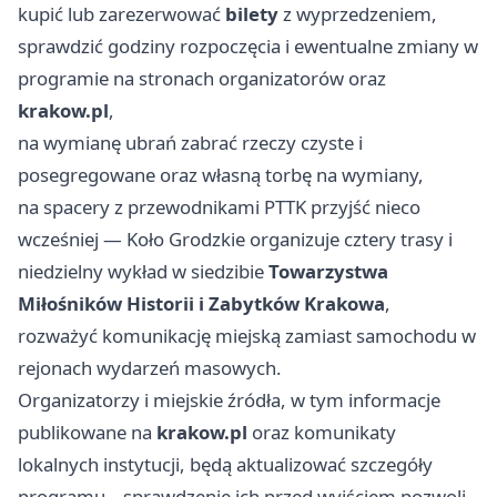
kupić lub zarezerwować
bilety
z wyprzedzeniem,
sprawdzić godziny rozpoczęcia i ewentualne zmiany w
programie na stronach organizatorów oraz
krakow.pl
,
na wymianę ubrań zabrać rzeczy czyste i
posegregowane oraz własną torbę na wymiany,
na spacery z przewodnikami PTTK przyjść nieco
wcześniej — Koło Grodzkie organizuje cztery trasy i
niedzielny wykład w siedzibie
Towarzystwa
Miłośników Historii i Zabytków Krakowa
,
rozważyć komunikację miejską zamiast samochodu w
rejonach wydarzeń masowych.
Organizatorzy i miejskie źródła, w tym informacje
publikowane na
krakow.pl
oraz komunikaty
lokalnych instytucji, będą aktualizować szczegóły
programu – sprawdzenie ich przed wyjściem pozwoli