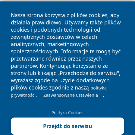
Nasza strona korzysta z plików cookies, aby
działała prawidłowo. Używamy także plików
cookies i podobnych technologii od
zewnętrznych dostawców w celach
Copyright © 2026 faktykrakowa.pl Wszystkie prawa
analitycznych, marketingowych i
zastrzeżone.
społecznościowych. Informacje te mogą być
przetwarzane również przez naszych
partnerów. Kontynuując korzystanie ze
Polityka
Polityka
News
Autorzy
strony lub klikając „Przechodzę do serwisu",
Prywatności
Cookies
wyrażasz zgodę na użycie dodatkowych
plików cookies zgodnie z naszą
polityką
.
.
prywatności
Zaawansowane ustawienia
Polityka Cookies
Przejdź do serwisu