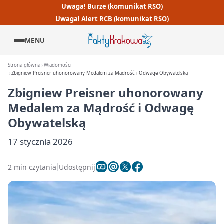
Uwaga! Burze (komunikat RSO)
Uwaga! Alert RCB (komunikat RSO)
MENU
Strona główna
Wiadomości
Zbigniew Preisner uhonorowany Medalem za Mądrość i Odwagę Obywatelską
Zbigniew Preisner uhonorowany
Medalem za Mądrość i Odwagę
Obywatelską
17 stycznia 2026
2 min czytania
Udostępnij